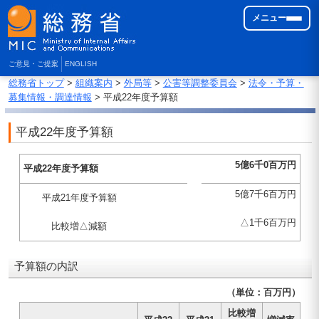
メニュー
ご意見・ご提案
ENGLISH
総務省トップ
>
組織案内
>
外局等
>
公害等調整委員会
>
法令・予算・
募集情報・調達情報
> 平成22年度予算額
平成22年度予算額
5億6千0百万円
平成22年度予算額
5億7千6百万円
平成21年度予算額
△1千6百万円
比較増△減額
予算額の内訳
（単位：百万円）
比較増