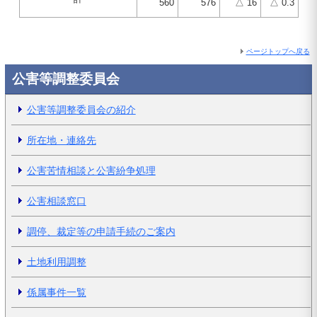
560
576
△ 16
△ 0.3
ページトップへ戻る
公害等調整委員会
公害等調整委員会の紹介
所在地・連絡先
公害苦情相談と公害紛争処理
公害相談窓口
調停、裁定等の申請手続のご案内
土地利用調整
係属事件一覧