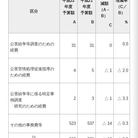
平成22
平成21
増減率
減額
年度
年度
（C／
（A－
区分
予算額
予算額
B）
B）
A
B
％
C
公害紛争等調査のための
0.0
31
31
0
経費
公害苦情処理促進指導の
4
5
△ 1
△ 2.0
ための経費
公害紛争等に係る特定事
2
3
△ 1
△ 3.3
例調査
研究のための経費
523
537
△ 14
△ 0.3
その他の事務費等
計