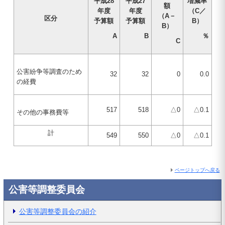
平成28
平成27
増減率
額
年度
年度
（C／
（A－
区分
予算額
予算額
B）
B）
A
B
％
C
公害紛争等調査のため
32
32
0
0.0
の経費
517
518
△0
△0.1
その他の事務費等
計
549
550
△0
△0.1
ページトップへ戻る
公害等調整委員会
公害等調整委員会の紹介