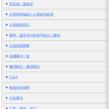
所在地・連絡先
公害苦情相談と公害紛争処理
公害相談窓口
調停、裁定等の申請手続のご案内
土地利用調整
係属事件一覧
審問期日・審理期日
Q＆A
報道発表資料
公告事項
広報・報告・統計