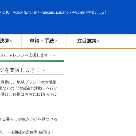
申請・手続
政策評価
MIC ICT Policy
(
English
/
Français
/
Español
/
Русский
/
中文
/
عربي
)
決算
申請・手続
注目施策
へのチャレンジを支援します！～
ジを支援します！～
異動し、地域ブランドや地場産
援などの「地域協力活動」を行い
受け、任期はおおむね1年から3
する暮らしや生きがいを見つける
。（任期後の定住率 約70％）