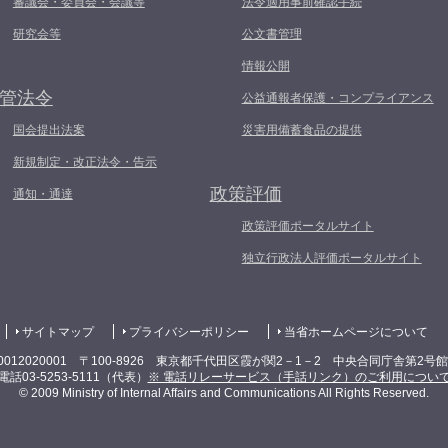
審議会・委員会・会議等
法令適用事前確認手続
研究会等
公文書管理
情報公開
管法令
公益通報者保護・コンプライアンス
国会提出法案
災害用備蓄食品の提供
新規制定・改正法令・告示
政策評価
通知・通達
政策評価ポータルサイト
独立行政法人評価ポータルサイト
サイトマップ
プライバシーポリシー
当省ホームページについて
0012020001 〒100-8926 東京都千代田区霞が関2－1－2 中央合同庁舎第2号
電話03-5253-5111（代表）
※ 電話リレーサービス（手話リンク）のご利用につい
© 2009 Ministry of Internal Affairs and Communications All Rights Reserved.