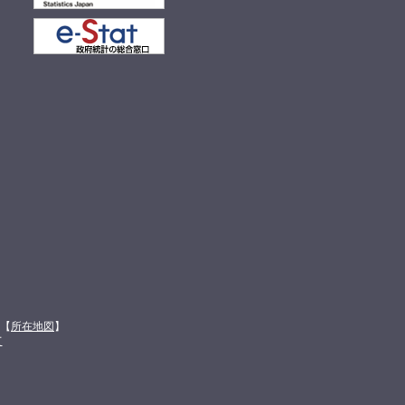
館【
所在地図
】
て