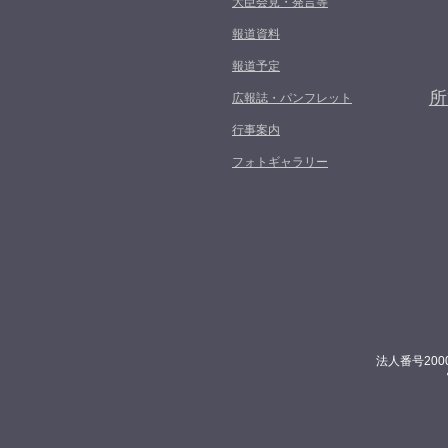
大臣会見・発言等
報道資料
報道予定
所
広報誌・パンフレット
行事案内
フォトギャラリー
法人番号200