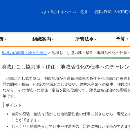
政策
組織案内
所管法令
予算・決算
よく見られるページ
ご意見・ご提案
ENGLISH(TOP)
策
組織案内
所管法令
予算・
>
地域力の創造・地方の再生
> 地域おこし協力隊～移住・地域活性化の仕事
地域おこし協力隊～移住・地域活性化の仕事へのチャレン
地域おこし協力隊は、都市地域から過疎地域等の条件不利地域に住民票を
品の開発・販売・PR等の地域おこし支援や、農林水産業への従事、住民支
ながら、その地域への定住・定着を図る取組です。隊員は各自治体の委嘱を
年です。
ポイント
自分の経験・能力を活かした地域活性化の仕事に就きながら、理想と
ことができます。
じっくりと時間をかけて仕事や住居等の、定住に向けた準備ができます