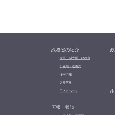
総務省の紹介
政
大臣・副大臣・政務官
所在地・連絡先
採用情報
各種募集
組
子どもページ
広報・報道