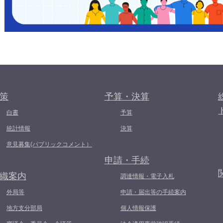
策
予算・決算
白書
予算
統計情報
決算
意見募集(パブリックコメント）
申請・手続
織案内
調達情報・電子入札
外局等
申請・届出等の手続案内
地方支分部局
個人情報保護