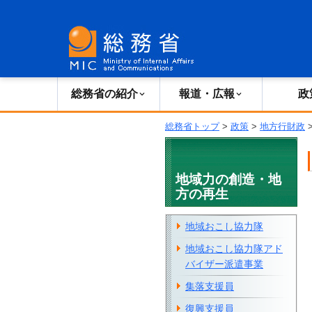
総務省の紹介
広報・報道
総務省の紹介
報道・広報
政
総務省トップ
>
政策
>
地方行財政
地域力の創造・地
方の再生
地域おこし協力隊
地域おこし協力隊アド
バイザー派遣事業
集落支援員
復興支援員