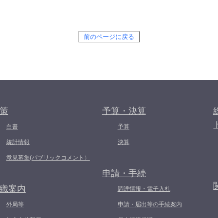
前のページに戻る
策
予算・決算
白書
予算
統計情報
決算
意見募集(パブリックコメント）
申請・手続
織案内
調達情報・電子入札
外局等
申請・届出等の手続案内