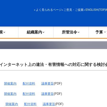
政策
組織案内
所管法令
予算・決算
よく見られるページ
ご意見・ご提案
ENGLISH(TOP)
策
組織案内
所管法令
予算・
インターネット上の違法・有害情報への対応に関する検討
日）
開催案内
配付資料
議事要旨
(PDF)
日）
開催案内
配付資料
議事要旨
(PDF)
日）
開催案内
配付資料
議事要旨
(PDF)