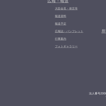
広報・報道
大臣会見・発言等
報道資料
報道予定
所
広報誌・パンフレット
行事案内
フォトギャラリー
法人番号200