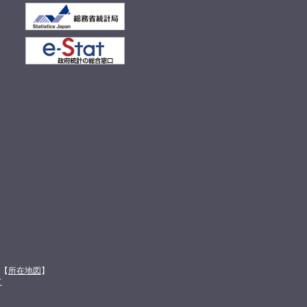
館【
所在地図
】
て