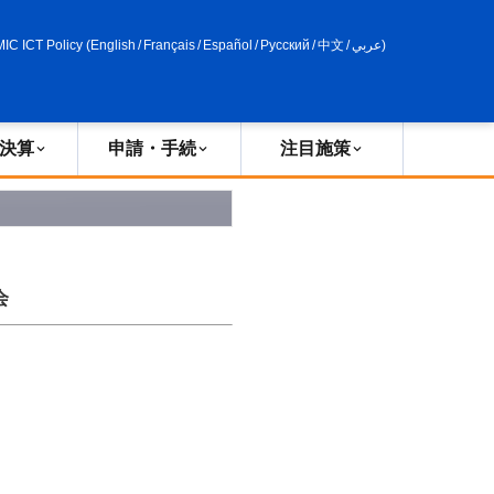
申請・手続
政策評価
MIC ICT Policy
(
English
/
Français
/
Español
/
Русский
/
中文
/
عربي
)
決算
申請・手続
注目施策
会