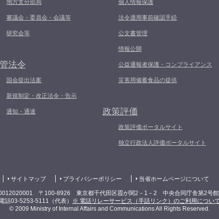
地方支分部局
個人情報保護
審議会・委員会・会議等
法令適用事前確認手続
研究会等
公文書管理
情報公開
管法令
公益通報者保護・コンプライアンス
国会提出法案
災害用備蓄食品の提供
新規制定・改正法令・告示
政策評価
通知・通達
政策評価ポータルサイト
独立行政法人評価ポータルサイト
サイトマップ
プライバシーポリシー
当省ホームページについて
0012020001 〒100-8926 東京都千代田区霞が関2－1－2 中央合同庁舎第2号
電話03-5253-5111（代表）
※ 電話リレーサービス（手話リンク）のご利用につい
© 2009 Ministry of Internal Affairs and Communications All Rights Reserved.