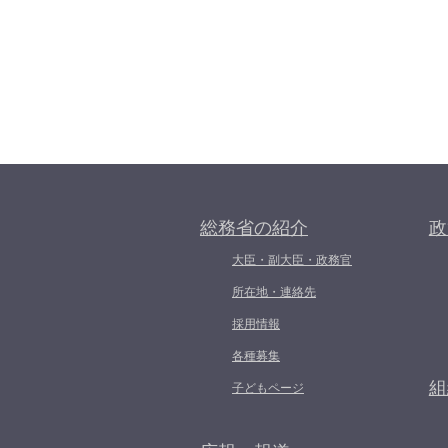
総務省の紹介
政
大臣・副大臣・政務官
所在地・連絡先
採用情報
各種募集
組
子どもページ