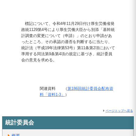
標記について、令和4年11月29日付け厚生労働省発
政統1129第4号により厚生労働大臣から別添「基幹統
計調査の変更について（申請）」のとおり申請があ
ったところ、その承認の適否を判断するに当たり、
統計法（平成19年法律第53号）第11条第2項において
準用する同法第9条第4項の規定に基づき、統計委員
会の意見を求める。
関連資料 （
第186回統計委員会配布資
料「資料1-3」
）
ページトップへ戻る
統計委員会
概要