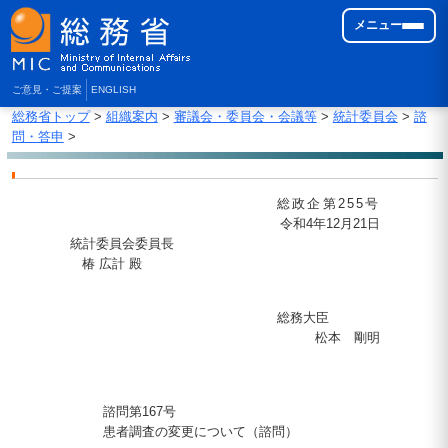
メニュー
ご意見・ご提案
ENGLISH
総務省トップ
>
組織案内
>
審議会・委員会・会議等
>
統計委員会
>
諮
問・答申
>
総政企第255号
令和4年12月21日
統計委員会委員長
椿 広計 殿
総務大臣
松本 剛明
諮問第167号
患者調査の変更について（諮問）