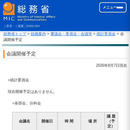
メニュー
ご意見・ご提案
ENGLISH
総務省トップ
>
組織案内
>
審議会・委員会・会議等
>
統計委員会
> 会
議開催予定
会議開催予定
2026年8月7日現在
○統計委員会
現在開催予定はありません。
○各部会、分科会
議 題
会議名
開催日
時 間
場 所
（予
定）