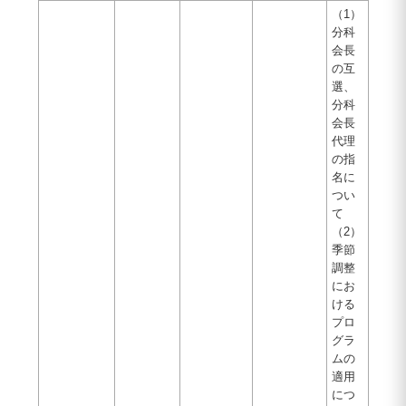
（1）
分科
会長
の互
選、
分科
会長
代理
の指
名に
つい
て
（2）
季節
調整
にお
ける
プロ
グラ
ムの
適用
につ