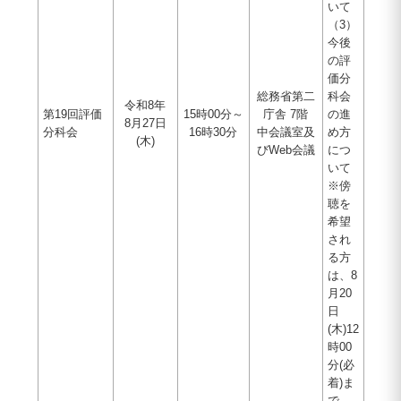
いて
（3）
今後
の評
価分
総務省第二
科会
令和8年
第19回評価
15時00分～
庁舎 7階
の進
8月27日
分科会
16時30分
中会議室及
め方
(木)
びWeb会議
につ
いて
※傍
聴を
希望
され
る方
は、8
月20
日
(木)12
時00
分(必
着)ま
で