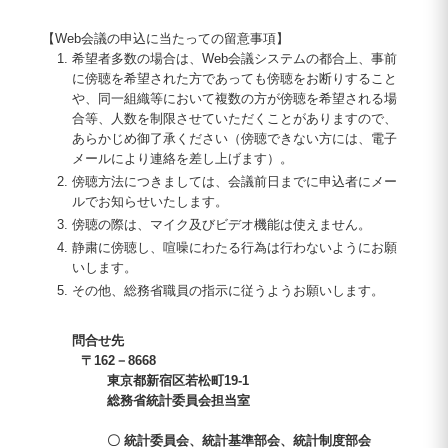
【Web会議の申込に当たっての留意事項】
希望者多数の場合は、Web会議システムの都合上、事前
に傍聴を希望された方であっても傍聴をお断りすること
や、同一組織等において複数の方が傍聴を希望される場
合等、人数を制限させていただくことがありますので、
あらかじめ御了承ください（傍聴できない方には、電子
メールにより連絡を差し上げます）。
傍聴方法につきましては、会議前日までに申込者にメー
ルでお知らせいたします。
傍聴の際は、マイク及びビデオ機能は使えません。
静粛に傍聴し、喧噪にわたる行為は行わないようにお願
いします。
その他、総務省職員の指示に従うようお願いします。
問合せ先
〒162－8668
東京都新宿区若松町19-1
総務省統計委員会担当室
〇 統計委員会、統計基準部会、統計制度部会