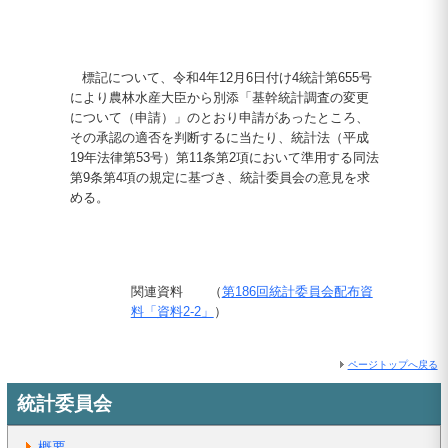
標記について、令和4年12月6日付け4統計第655号
により農林水産大臣から別添「基幹統計調査の変更
について（申請）」のとおり申請があったところ、
その承認の適否を判断するに当たり、統計法（平成
19年法律第53号）第11条第2項において準用する同法
第9条第4項の規定に基づき、統計委員会の意見を求
める。
関連資料 （
第186回統計委員会配布資
料「資料2-2」
）
ページトップへ戻る
統計委員会
概要