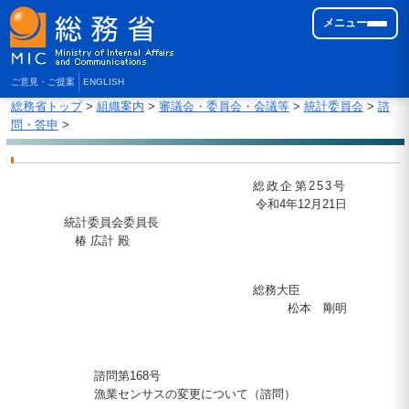
メニュー
ご意見・ご提案
ENGLISH
総務省トップ
>
組織案内
>
審議会・委員会・会議等
>
統計委員会
>
諮
問・答申
>
総政企第253号
令和4年12月21日
統計委員会委員長
椿 広計 殿
総務大臣
松本 剛明
諮問第168号
漁業センサスの変更について（諮問）