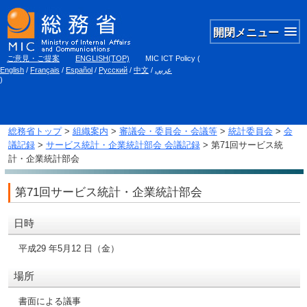
開閉メニュー
ご意見・ご提案
ENGLISH(TOP)
MIC ICT Policy
(
English
/
Français
/
Español
/
Русский
/
中文
/
عربي
)
総務省トップ
>
組織案内
>
審議会・委員会・会議等
>
統計委員会
>
会
議記録
>
サービス統計・企業統計部会 会議記録
> 第71回サービス統
計・企業統計部会
第71回サービス統計・企業統計部会
日時
平成29 年5月12 日（金）
場所
書面による議事