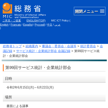
開閉メニュー
ご意見・ご提案
ENGLISH(TOP)
MIC ICT Policy
(
English
/
Français
/
Español
/
Русский
/
中文
/
عربي
)
総務省トップ
>
組織案内
>
審議会・委員会・会議等
>
統計委員会
>
会
議記録
>
サービス統計・企業統計部会 会議記録
> 第99回サービス統
計・企業統計部会
第99回サービス統計・企業統計部会
日時
令和2年6月15日(月)～6月22日(月)
場所
書面による議事