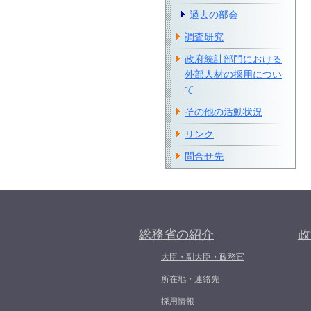
過去の部会
調査研究
政府統計部門における
外部人材の採用につい
て
その他の活動状況
リンク
問合せ先
総務省の紹介
政
大臣・副大臣・政務官
所在地・連絡先
採用情報