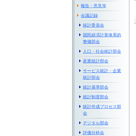
報告・意見等
会議記録
統計委員会
国民経済計算体系的
整備部会
人口・社会統計部会
産業統計部会
サービス統計・企業
統計部会
統計基準部会
統計制度部会
統計作成プロセス部
会
デジタル部会
評価分科会