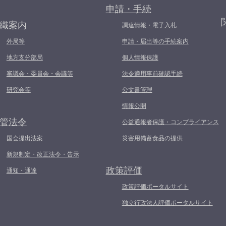
申請・手続
織案内
調達情報・電子入札
外局等
申請・届出等の手続案内
地方支分部局
個人情報保護
審議会・委員会・会議等
法令適用事前確認手続
研究会等
公文書管理
情報公開
管法令
公益通報者保護・コンプライアンス
国会提出法案
災害用備蓄食品の提供
新規制定・改正法令・告示
政策評価
通知・通達
政策評価ポータルサイト
独立行政法人評価ポータルサイト