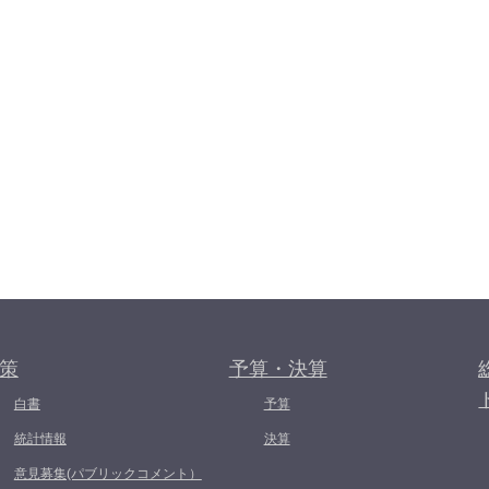
策
予算・決算
白書
予算
統計情報
決算
意見募集(パブリックコメント）