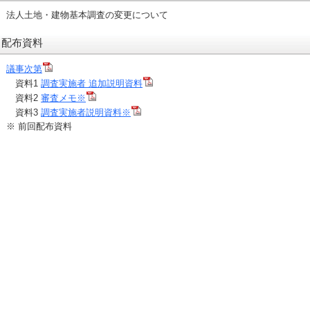
法人土地・建物基本調査の変更について
配布資料
議事次第
資料1
調査実施者 追加説明資料
資料2
審査メモ※
資料3
調査実施者説明資料※
※ 前回配布資料