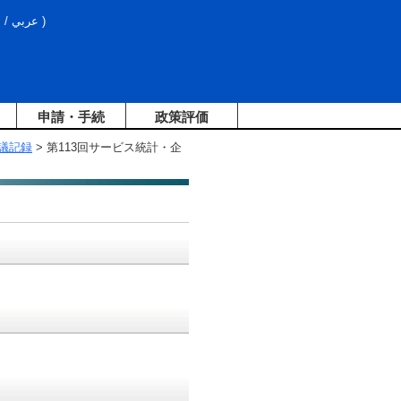
文
/
عربي
)
申請・手続
政策評価
議記録
> 第113回サービス統計・企