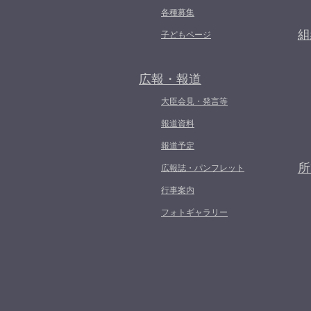
各種募集
組
子どもページ
広報・報道
大臣会見・発言等
報道資料
報道予定
所
広報誌・パンフレット
行事案内
フォトギャラリー