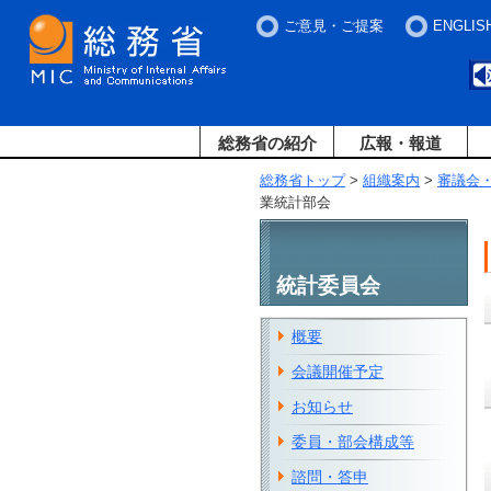
ご意見・ご提案
ENGLIS
総務省の紹介
広報・報道
総務省トップ
>
組織案内
>
審議会
業統計部会
統計委員会
概要
会議開催予定
お知らせ
委員・部会構成等
諮問・答申