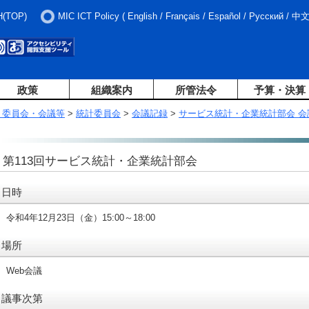
H(TOP)
MIC ICT Policy
(
English
/
Français
/
Español
/
Русский
/
中
政策
組織案内
所管法令
予算・決算
・委員会・会議等
>
統計委員会
>
会議記録
>
サービス統計・企業統計部会 会
第113回サービス統計・企業統計部会
日時
令和4年12月23日（金）15:00～18:00
場所
Web会議
議事次第