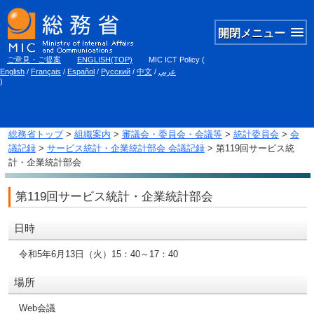
開閉メニュー
ご意見・ご提案
ENGLISH(TOP)
MIC ICT Policy
(
English
/
Français
/
Español
/
Русский
/
中文
/
عربي
)
総務省トップ
>
組織案内
>
審議会・委員会・会議等
>
統計委員会
>
会
議記録
>
サービス統計・企業統計部会 会議記録
> 第119回サービス統
計・企業統計部会
第119回サービス統計・企業統計部会
日時
令和5年6月13日（火）15：40～17：40
場所
Web会議