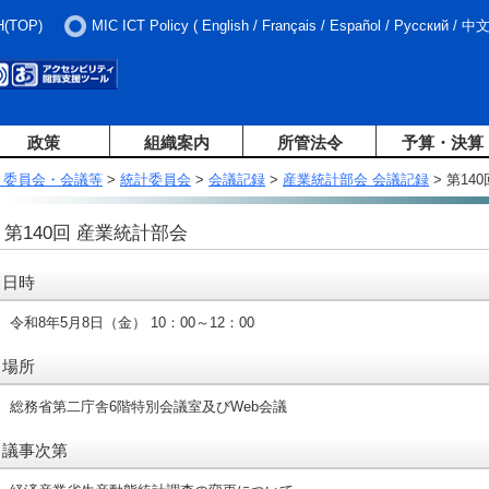
H(TOP)
MIC ICT Policy
(
English
/
Français
/
Español
/
Русский
/
中
政策
組織案内
所管法令
予算・決算
・委員会・会議等
>
統計委員会
>
会議記録
>
産業統計部会 会議記録
> 第14
第140回 産業統計部会
日時
令和8年5月8日（金） 10：00～12：00
場所
総務省第二庁舎6階特別会議室及びWeb会議
議事次第