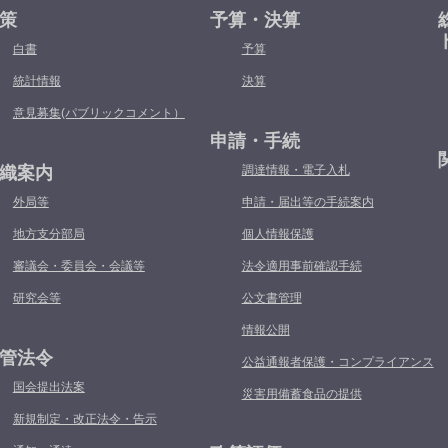
策
予算・決算
白書
予算
統計情報
決算
意見募集(パブリックコメント）
申請・手続
織案内
調達情報・電子入札
外局等
申請・届出等の手続案内
地方支分部局
個人情報保護
審議会・委員会・会議等
法令適用事前確認手続
研究会等
公文書管理
情報公開
管法令
公益通報者保護・コンプライアンス
国会提出法案
災害用備蓄食品の提供
新規制定・改正法令・告示