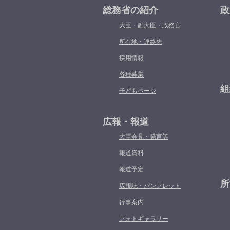
総務省の紹介
政
大臣・副大臣・政務官
所在地・連絡先
採用情報
各種募集
組
子どもページ
広報・報道
大臣会見・発言等
報道資料
報道予定
所
広報誌・パンフレット
行事案内
フォトギャラリー