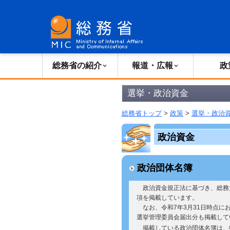
総務省の紹介
広報・報道
総務省の紹介
報道・広報
政
選挙・政治資金
総務省トップ
>
政策
>
選挙・政治
政治資金
政治団体名簿
政治資金規正法に基づき、総務
項を掲載しています。
なお、令和7年3月31日時点に
選挙管理委員会届出分も掲載して
掲載している政治団体名簿は、