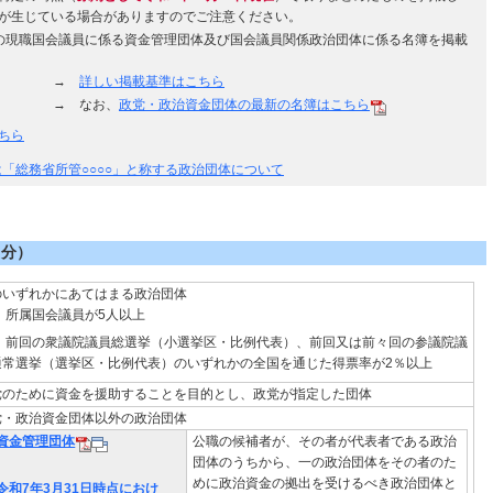
が生じている場合がありますのでご注意ください。
の現職国会議員に係る資金管理団体及び国会議員関係政治団体に係る名簿を掲載
→
詳しい掲載基準はこちら
→ なお、
政党・政治資金団体の最新の名簿はこちら
ちら
は「総務省所管○○○○」と称する政治団体について
出分）
のいずれかにあてはまる政治団体
) 所属国会議員が5人以上
2) 前回の衆議院議員総選挙（小選挙区・比例代表）、前回又は前々回の参議院議
通常選挙（選挙区・比例代表）のいずれかの全国を通じた得票率が2％以上
党のために資金を援助することを目的とし、政党が指定した団体
党・政治資金団体以外の政治団体
資金管理団体
公職の候補者が、その者が代表者である政治
団体のうちから、一の政治団体をその者のた
めに政治資金の拠出を受けるべき政治団体と
令和7年3月31日時点におけ