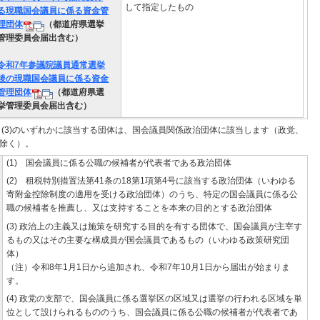
して指定したもの
る現職国会議員に係る資金管
理団体
（都道府県選挙
管理委員会届出含む）
令和7年参議院議員通常選挙
後の現職国会議員に係る資金
管理団体
（都道府県選
挙管理委員会届出含む）
～(3)のいずれかに該当する団体は、国会議員関係政治団体に該当します（政党、
除く）。
(1) 国会議員に係る公職の候補者が代表者である政治団体
(2) 租税特別措置法第41条の18第1項第4号に該当する政治団体（いわゆる
寄附金控除制度の適用を受ける政治団体）のうち、特定の国会議員に係る公
職の候補者を推薦し、又は支持することを本来の目的とする政治団体
(3) 政治上の主義又は施策を研究する目的を有する団体で、国会議員が主宰す
るもの又はその主要な構成員が国会議員であるもの（いわゆる政策研究団
体）
（注）令和8年1月1日から追加され、令和7年10月1日から届出が始まりま
す。
(4) 政党の支部で、国会議員に係る選挙区の区域又は選挙の行われる区域を単
位として設けられるもののうち、国会議員に係る公職の候補者が代表者であ