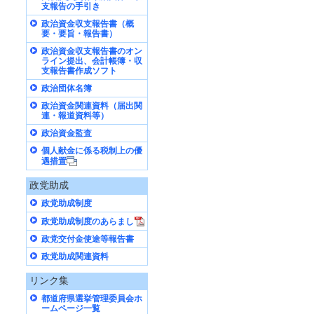
支報告の手引き
政治資金収支報告書（概
要・要旨・報告書）
政治資金収支報告書のオン
ライン提出、会計帳簿・収
支報告書作成ソフト
政治団体名簿
政治資金関連資料（届出関
連・報道資料等）
政治資金監査
個人献金に係る税制上の優
遇措置
政党助成
政党助成制度
政党助成制度のあらまし
政党交付金使途等報告書
政党助成関連資料
リンク集
都道府県選挙管理委員会ホ
ームページ一覧