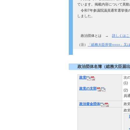
ています。掲載内容について異動
令和7年参議院議員通常選挙後
しました。
政治団体とは →
詳しくはこ
（注）
「総務大臣所管○○○○」又
政治団体名簿（総務大臣届
政党
次
(1
政党の支部
(
員
政治資金団体
政
政