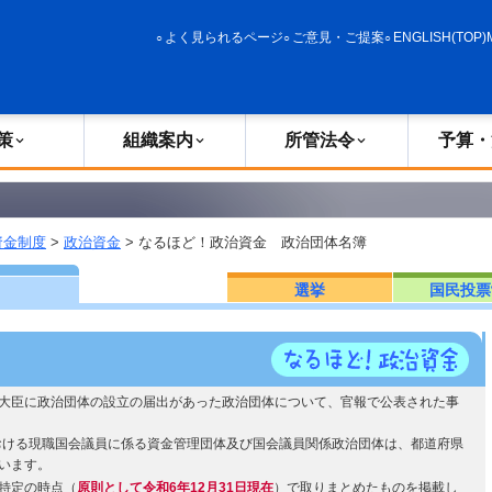
政策
組織案内
所管法令
予算・決算
よく見られるページ
ご意見・ご提案
ENGLISH(TOP)
策
組織案内
所管法令
予算・
資金制度
>
政治資金
> なるほど！政治資金 政治団体名簿
選挙
国民投票
大臣に政治団体の設立の届出があった政治団体について、官報で公表された事
おける現職国会議員に係る資金管理団体及び国会議員関係政治団体は、都道府県
います。
特定の時点（
原則として令和6年12月31日現在
）で取りまとめたものを掲載し