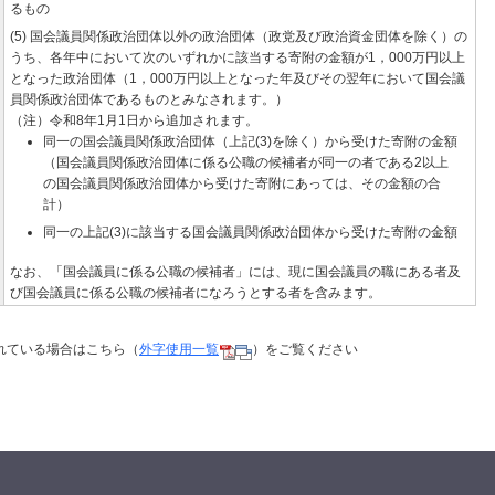
るもの
(5) 国会議員関係政治団体以外の政治団体（政党及び政治資金団体を除く）の
うち、各年中において次のいずれかに該当する寄附の金額が1，000万円以上
となった政治団体（1，000万円以上となった年及びその翌年において国会議
員関係政治団体であるものとみなされます。）
（注）令和8年1月1日から追加されます。
同一の国会議員関係政治団体（上記(3)を除く）から受けた寄附の金額
（国会議員関係政治団体に係る公職の候補者が同一の者である2以上
の国会議員関係政治団体から受けた寄附にあっては、その金額の合
計）
同一の上記(3)に該当する国会議員関係政治団体から受けた寄附の金額
なお、「国会議員に係る公職の候補者」には、現に国会議員の職にある者及
び国会議員に係る公職の候補者になろうとする者を含みます。
れている場合はこちら（
外字使用一覧
）をご覧ください