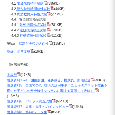
4.1
電波伝搬特性試験
(395KB)
4.2
動作持続時間特性試験
(44KB)
4.3
周波数共用特性試験
(2.4MB)
4.4 安全対策検証試験
4.4.1
動態把握検証試験
(781KB)
4.4.2
逸脱検出検証試験
(279KB)
4.4.3
行動確認検証試験
(911KB)
第5章
課題と今後の方向性
(135KB)
謝辞、参考文献
(16KB)
《附属資料編》
中表紙
(17KB)
附属資料1～4 開催趣開、催要綱旨、構成員、開催経過
(40KB)
附属資料5 全国でのICT技術の活用事例「ユビキタスネット技術を
用いた子どもの安全確保システムに関する事例」（抜粋）
(1.3MB)
附属資料6 パケット調査試験
(664KB)
附属資料7 児童・先生へのインタビュー
(42KB)
附属資料8 第4章データ集
(85KB)