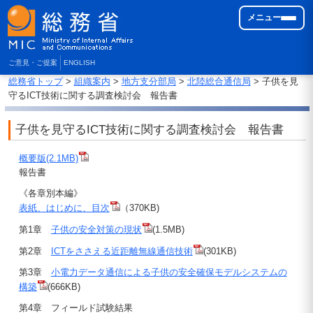
メニュー
ご意見・ご提案
ENGLISH
総務省トップ
>
組織案内
>
地方支分部局
>
北陸総合通信局
> 子供を見
守るICT技術に関する調査検討会 報告書
子供を見守るICT技術に関する調査検討会 報告書
概要版(2.1MB)
報告書
《各章別本編》
表紙、はじめに、目次
（370KB)
第1章
子供の安全対策の現状
(1.5MB)
第2章
ICTをささえる近距離無線通信技術
(301KB)
第3章
小電力データ通信による子供の安全確保モデルシステムの
構築
(666KB)
第4章 フィールド試験結果