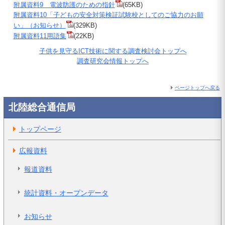
附属資料9 電波防護のための指針
(65KB)
附属資料10「子どもの安全対策検証試験校としてのご協力のお願
い」（お知らせ）
(329KB)
附属資料11用語集
(22KB)
子供を見守るICT技術に関する調査検討会トップへ
調査研究会情報トップへ
ページトップへ戻る
北陸総合通信局
トップページ
広報資料
報道資料
統計資料・オープンデータ
お知らせ