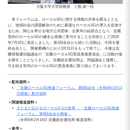
大阪大学大学院教授 三瓶 政一氏
本フォーラムは、ローカル5Gに関する情報の共有を図るととも
に、地域社会の課題解決のために最適なローカル5Gの導入を促進す
るため、関心を寄せる地方公共団体、企業等の結節点となり、近畿
管内のローカル5Gの健全な発展に寄与することを目的として2020
年7月3日に発足しました。第1回会合から続いた活動は、今回を最
終会合とし、開催要綱のとおり3月31日をもって終了し、今後は近
畿情報通信協議会の「近畿ローカル5G普及推進委員会」に活動の場
を移すこととなりました。近畿総合通信局は、同協議会と連携し、
引き続き管内のローカル5Gの普及推進に取り組んでまいります。
＜配布資料＞
「近畿ローカル5G推進フォーラム」第8回会合（令和5年3月13
日開催）配付資料
＜関連報道資料＞
まだまだ広がるローカル5 Gの世界 －「近畿ローカル5G推進
フォーラム」第8回会合を開催－
（令和5年2月14日 近畿総合通信局 報道資料）
＜参考＞