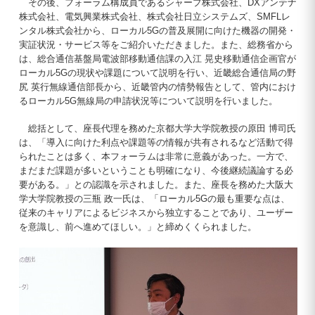
その後、フォーラム構成員であるシャープ株式会社、DXアンテナ
株式会社、電気興業株式会社、株式会社日立システムズ、SMFLレ
ンタル株式会社から、ローカル5Gの普及展開に向けた機器の開発・
実証状況・サービス等をご紹介いただきました。また、総務省から
は、総合通信基盤局電波部移動通信課の入江 晃史移動通信企画官が
ローカル5Gの現状や課題について説明を行い、近畿総合通信局の野
尻 英行無線通信部長から、近畿管内の情勢報告として、管内におけ
るローカル5G無線局の申請状況等について説明を行いました。
総括として、座長代理を務めた京都大学大学院教授の原田 博司氏
は、「導入に向けた利点や課題等の情報が共有されるなど活動で得
られたことは多く、本フォーラムは非常に意義があった。一方で、
まだまだ課題が多いということも明確になり、今後継続議論する必
要がある。」との認識を示されました。また、座長を務めた大阪大
学大学院教授の三瓶 政一氏は、「ローカル5Gの最も重要な点は、
従来のキャリアによるビジネスから独立することであり、ユーザー
を意識し、前へ進めてほしい。」と締めくくられました。