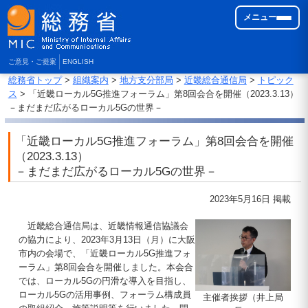
メニュー
ご意見・ご提案
ENGLISH
総務省トップ
>
組織案内
>
地方支分部局
>
近畿総合通信局
>
トピック
ス
> 「近畿ローカル5G推進フォーラム」第8回会合を開催（2023.3.13）
－まだまだ広がるローカル5Gの世界－
「近畿ローカル5G推進フォーラム」第8回会合を開催
（2023.3.13）
－まだまだ広がるローカル5Gの世界－
2023年5月16日 掲載
近畿総合通信局は、近畿情報通信協議会
の協力により、2023年3月13日（月）に大阪
市内の会場で、「近畿ローカル5G推進フォ
ーラム」第8回会合を開催しました。本会合
では、ローカル5Gの円滑な導入を目指し、
ローカル5Gの活用事例、フォーラム構成員
主催者挨拶（井上局