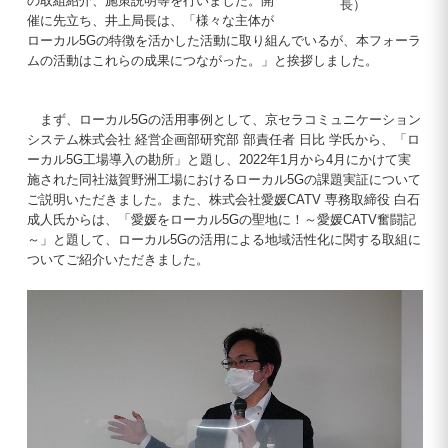
の取組紹介、施策説明等を行いました。開
長）
催に先立ち、井上局長は、「様々な主体が
ローカル5Gの特徴を活かした活動に取り組んでいるが、本フォーラ
ムの活動はこれらの成果につながった。」と挨拶しました。
まず、ローカル5Gの活用事例として、京セラコミュニケーション
システム株式会社 経営企画部研究部 部責任者 日比 学氏から、「ロ
ーカル5G工場導入の勘所」と題し、2022年1月から4月にかけて実
施された同社滋賀野洲工場におけるローカル5Gの課題実証について
ご説明いただきました。また、株式会社愛媛CATV 専務取締役 白石
成人氏からは、「愛媛をローカル5Gの聖地に！～愛媛CATV奮闘記
～」と題して、ローカル5Gの活用による地域活性化に関する取組に
ついてご紹介いただきました。