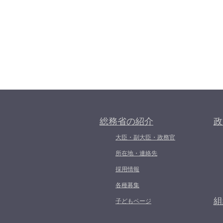
総務省の紹介
政
大臣・副大臣・政務官
所在地・連絡先
採用情報
各種募集
組
子どもページ