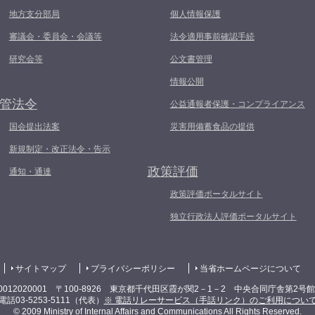
地方支分部局
個人情報保護
審議会・委員会・会議等
法令適用事前確認手続
研究会等
公文書管理
情報公開
管法令
公益通報者保護・コンプライアンス
国会提出法案
災害用備蓄食品の提供
新規制定・改正法令・告示
政策評価
通知・通達
政策評価ポータルサイト
独立行政法人評価ポータルサイト
サイトマップ
プライバシーポリシー
当省ホームページについて
0012020001 〒100-8926 東京都千代田区霞が関2－1－2 中央合同庁舎第2号
電話03-5253-5111（代表）
※ 電話リレーサービス（手話リンク）のご利用につい
© 2009 Ministry of Internal Affairs and Communications All Rights Reserved.