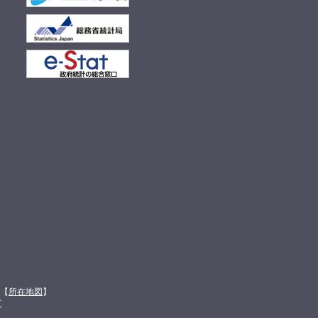
館【
所在地図
】
て