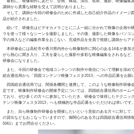
最初に、映像制作にあたり、企画、構成、演出、取材、撮影、映像編集及
講師から貴重な経験を交えて説明がありました。
そして、講師が今回の研修会のために作成した自己紹介作品のイメージ図
品が紹介されました。
続いて、研修生はビデオカメラごとに二人一組に分かれて映像の企画や構
ラを使って様々なシーンを撮影しました。その後、撮影した映像をパソコ
字の挿入などの編集作業をおこない、完成作品を全員で視聴し講師からア
本研修会には高松市や香川県内外から映像制作に関心のある14名が参加
がら熱心に聞き入り、工夫を凝らした撮影や多彩な映像編集をされるなど
研修会になりました。
また、今回の研修会で地域コンテンツの制作や発信について理解を深めて
総合通信局から「四国コンテンツ映像フェスタ2013」への作品応募をお願
四国総合通信局では、関係各機関と連携して、このような映像制作研修会
定です。映像制作研修会の開催予定については、四国総合通信局のホーム
ており、ぜひ多くの方々に参加していただき、研修会で体得したテクニッ
テンツ映像フェスタ2013」へも積極的な作品応募をいただければ幸いです
また、自ら映像制作研修会を開催したいという意欲のある方々に対して、
の貸出などもおこなっていますので、御関心のある方は四国総合通信局情報通
5061）までお問合せください。