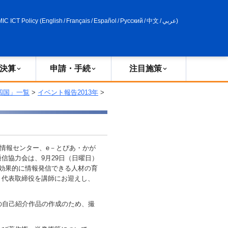
申請・手続
政策評価
MIC ICT Policy
(
English
/
Français
/
Español
/
Русский
/
中文
/
عربي
)
決算
申請・手続
注目施策
四国」一覧
>
イベント報告2013年
>
合情報センター、e－とぴあ・かが
信協力会は、9月29日（日曜日）
効果的に情報発信できる人材の育
）代表取締役を講師にお迎えし、
の自己紹介作品の作成のため、撮