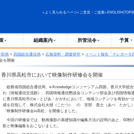
政策
組織案内
所管法令
予算・決算
よく見られるページ
ご意見・ご提案
ENGLISH(TOP)
策
組織案内
所管法令
予算・
分部局
>
四国総合通信局
>
広報資料・調査研究
>
イベント報告「テレポータ
会を開催
香川県高松市において映像制作研修会を開催
総務省四国総合通信局、e-Knowledgeコンソーシアム四国、香川大学総
わ（情報通信交流館）、四国情報通信懇談会コンテンツ部会及び四国情報通
に香川県高松市のe－とぴあ・かがわにおいて、地域コンテンツを有効かつ
成を目指して、株式会社火燵（こたつ） の 安部 貴士（あべ たかし
「映像制作研修会in高松」を開催しました。
今回の研修会では、動画撮影の基礎知識や編集方法の説明のあと、60秒
影と映像編集をおこないました。