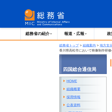
総務省の紹介
広報・報道
総務省の紹介
報道・広報
政
総務省トップ
>
組織案内
>
地方支
香川県高松市において映像制作研修
四国総合通信局
HOME
組織概要
採用情報
公表資料