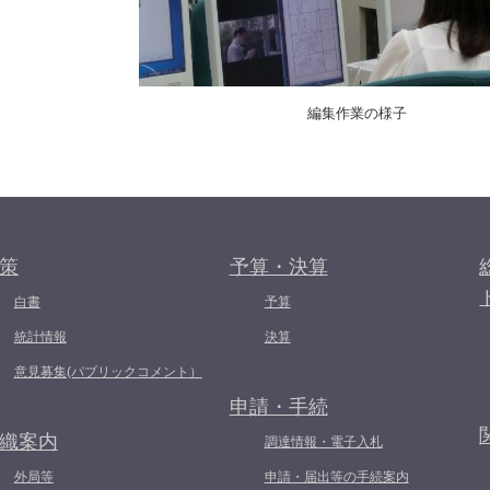
編集作業の様子
策
予算・決算
白書
予算
統計情報
決算
意見募集(パブリックコメント）
申請・手続
織案内
調達情報・電子入札
外局等
申請・届出等の手続案内