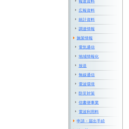
報道資料
広報資料
統計資料
調達情報
施策情報
電気通信
地域情報化
放送
無線通信
電波環境
防災対策
信書便事業
電波利用料
申請・届出手続