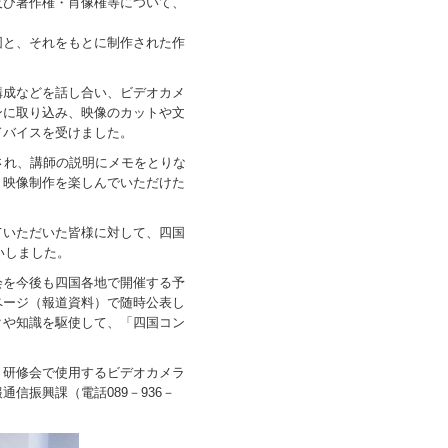
び著作権・肖像権等について、
と、それをもとに制作された作
成などを話し合い、ビデオカメ
ンに取り込み、映像のカットや文
ドバイスを受けました。
され、講師の説明にメモをとりな
、映像制作を楽しんでいただけた
いただいた皆様に対して、四国
いしました。
を今後も四国各地で開催する予
ページ（報道資料）で随時公表し
クや知識を駆使して、「四国コン
。
研修会で使用するビデオカメラ
信振興課（電話089－936－