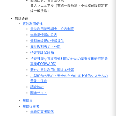
四国における普及状況
参入マニュアル（有線一般放送・小規模施設特定有
線一般放送）
無線通信
電波利用促進
電波利用状況調査・公表制度
無線局情報の公表
個別無線局の情報提供
周波数割当て・公開
特定実験試験局
持続可能な電波有効利用のための基盤技術研究開発
事業(FORWARD)
新たな電波利用に関する情報
小型船舶の安心・安全のための海上通信システムの
普及・促進
調査検討
関連サイト
無線局
無線従事者
無線従事者関係