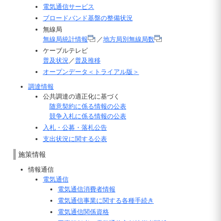
電気通信サービス
ブロードバンド基盤の整備状況
無線局
無線局統計情報
／
地方局別無線局数
ケーブルテレビ
普及状況
／
普及推移
オープンデータ＜トライアル版＞
調達情報
公共調達の適正化に基づく
随意契約に係る情報の公表
競争入札に係る情報の公表
入札・公募・落札公告
支出状況に関する公表
施策情報
情報通信
電気通信
電気通信消費者情報
電気通信事業に関する各種手続き
電気通信関係資格