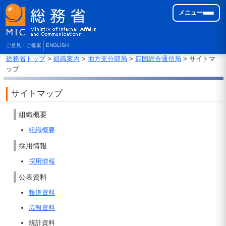
メニュー
ご意見・ご提案
ENGLISH
総務省トップ
>
組織案内
>
地方支分部局
>
四国総合通信局
> サイトマ
ップ
サイトマップ
組織概要
組織概要
採用情報
採用情報
公表資料
報道資料
広報資料
統計資料