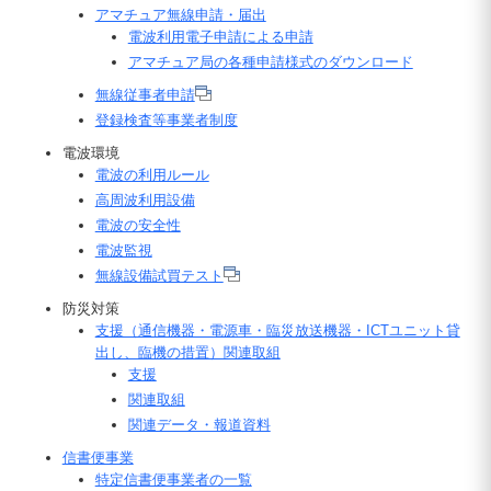
アマチュア無線申請・届出
電波利用電子申請による申請
アマチュア
局の各種申請様式のダウンロード
無線従事者申請
登録検査等事業者制度
電波環境
電波の利用ルール
高周波利用設備
電波の安全性
電波監視
無線設備試買テスト
防災対策
支援（通信機器・電源車・臨災放送機器・ICTユニット貸
出し、臨機の措置）関連取組
支援
関連取組
関連データ・報道資料
信書便事業
特定信書便事業者の一覧