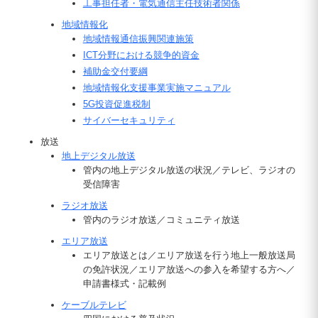
工事担任者・電気通信主任技術者関係
地域情報化
地域情報通信振興関連施策
ICT分野における競争的資金
補助金交付要綱
地域情報化支援事業実施マニュアル
5G投資促進税制
サイバーセキュリティ
放送
地上デジタル放送
管内の地上デジタル放送の状況／テレビ、ラジオの
受信障害
ラジオ放送
管内のラジオ放送／コミュニティ放送
エリア放送
エリア放送とは／エリア放送を行う地上一般放送局
の免許状況／エリア放送への参入を希望する方へ／
申請書様式・記載例
ケーブルテレビ