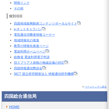
関係リンク
その他
個別項目
四国地域振興動画コンテンツポータルサイト
e-ネットキャラバン
電気通信消費者情報コーナー
地域情報化の推進
教育の情報化推進ページ
電波利用ホームページ
総務省 電波利用電子申請
旧スプリアス規格の無線設備の対応
四国情報通信懇談会
NICT 国立研究開発法人 情報通信研究機構
ページトップへ戻る
四国総合通信局
HOME