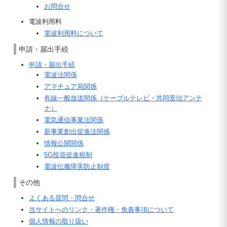
お問合せ
電波利用料
電波利用料について
申請・届出手続
申請・届出手続
電波法関係
アマチュア
局関係
有線一般放送関係（ケーブルテレビ・共同受信アンテ
ナ）
電気通信事業法関係
新事業創出促進法関係
情報公開関係
5G投資促進税制
電波伝搬障害防止制度
その他
よくある質問・問合せ
当サイトへのリンク・著作権・免責事項について
個人情報の取り扱い