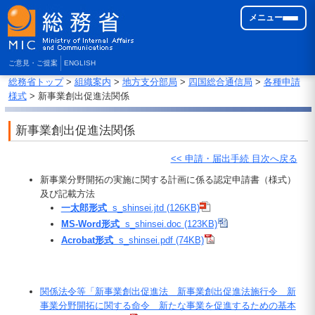
メニュー
ご意見・ご提案
ENGLISH
総務省トップ
>
組織案内
>
地方支分部局
>
四国総合通信局
>
各種申請
様式
> 新事業創出促進法関係
新事業創出促進法関係
<< 申請・届出手続 目次へ戻る
新事業分野開拓の実施に関する計画に係る認定申請書（様式）
及び記載方法
一太郎形式
s_shinsei.jtd (126KB)
MS-Word形式
s_shinsei.doc (123KB)
Acrobat形式
s_shinsei.pdf (74KB)
関係法令等「新事業創出促進法 新事業創出促進法施行令 新
事業分野開拓に関する命令 新たな事業を促進するための基本