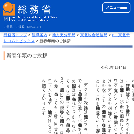
メニュー
ご意見・ご提案
ENGLISH
総務省トップ
>
組織案内
>
地方支分部局
>
東北総合通信局
>
e－東北テ
レコムトピックス
> 新春年頭のご挨拶
新春年頭のご挨拶
令和3年1月4日
を
。
ォ
る
を
昨年
5
、
め
て
令和
デ
ジ
タ
ル
化の
推進に
は
情報通信イ
ン
フ
ラ
が
整備さ
れ
て
い
る
こ
と
が
不可欠
で
す
。
と
。
化や
ワ
け
タ
情報通信技術（
昨年来、
世界的に
流行し
て
い
る
新型コ
ロ
ナ
ウ
イ
ル
ス
感染症へ
の
対応に
お
い
て
は
、
G
商用サービスの提供が昨春から開始され、ローカル
5
I
G
C
2
I
（第五世代移動通信システム）への期待も高まっています。国内での
T
年度補正予算等で
の
光フ
ァ
イ
バ
整備支援等も
あ
り
、
従来型の
基幹的イ
ン
フ
ラ
が
東北を
含
全国で
ほ
ぼ
整備さ
れ
つ
つ
あ
る
な
か
、
次の
基幹的イ
ン
フ
ラ
と
し
C
）が
大き
な
役割を
果た
し
て
い
ま
す
。
日本で
は
、
テ
レ
ーク
導入や
オ
ン
ラ
イ
ン
教育の
実施、
デ
ジ
タ
ル
庁設置検討な
ど
、
企業や
学校、
行政等に
お
る
デ
ジ
タ
ル
化が
加速し
て
い
ま
す
。
東北に
お
い
て
も
、
デ
ジ
ル
T
11
月に立ち上げた「東北
5
G