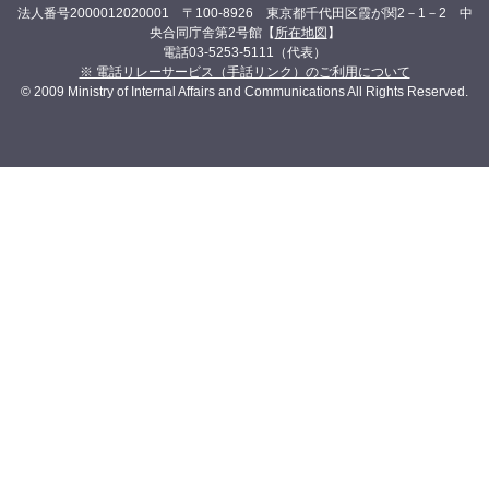
法人番号2000012020001 〒100-8926 東京都千代田区霞が関2－1－2 中
央合同庁舎第2号館【
所在地図
】
電話03-5253-5111（代表）
※ 電話リレーサービス（手話リンク）のご利用について
© 2009 Ministry of Internal Affairs and Communications All Rights Reserved.