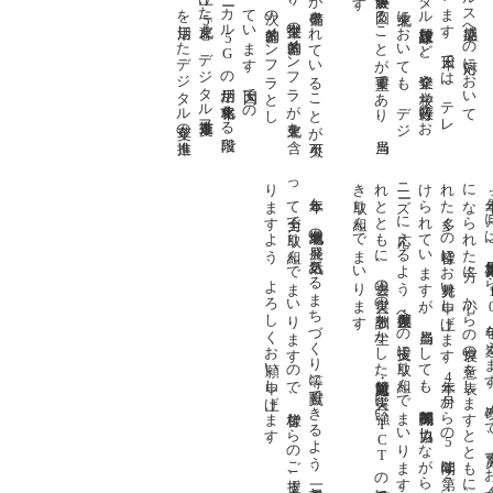
の
利活用を
推進し
て
様々な
課題の
解決等を
図る
こ
と
が
重要で
あ
り
、
当局
し
て
こ
れ
を
積極的に
支援し
て
い
く
所存で
す
を
活用し
た
デ
ジ
タ
ル
変革の
推進
図っ
て
ま
い
り
ま
す
5
G
5
デ
ジ
タ
ル
変革推進フ
ーラ
ム
」を
通じ
て
、
東北地域に
お
け
G
の
活用が
本格化す
る
段階
迎え
、
当局と
し
て
も
、
。
本年も
、
東北地域の
発展、
活気あ
る
ま
ち
づ
く
り
等に
貢献で
き
る
よ
う
、
職員一丸と
な
っ
て
全力で
取り
組ん
で
ま
い
り
ま
す
の
で
、
皆様か
ら
の
ご
支援、
ご
協力を
賜
り
ま
す
よ
う
、
よ
ろ
し
く
お
願い
申し
上げ
ま
す
き
。
強い
け
ニ
れ
本年
に
れ
本
月には、東日本
1
年
迎
改
震
亡
方
心
哀
意
表
被
多
皆
見
申
上
4
月からの
I
C
5
T
年間は「第
の
普及等に
引き
続
取り
組ん
で
ま
い
り
ま
す
2