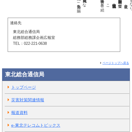
期復興・創生期間」と
位置づ
ら
れ
て
い
ま
す
が
、
当局と
し
て
も
、
関係機関等と
協力し
な
が
ら
、
原子力災害被災地域の
ーズ
に
応え
る
よ
う
、
復興・創生へ
の
支援に
取り
組ん
で
ま
い
り
ま
す
。
こ
と
と
も
に
、
過去の
災害の
教訓を
生か
し
た
防災・減災対策、
災害に
連絡先
東北総合通信局
総務部総務課企画広報室
TEL：022-221-0638
ページトップへ戻る
東北総合通信局
トップページ
災害対策関連情報
報道資料
e-東北テレコムトピックス