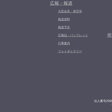
広報・報道
大臣会見・発言等
報道資料
報道予定
所
広報誌・パンフレット
行事案内
フォトギャラリー
法人番号200