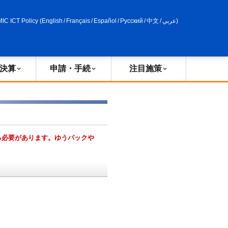
申請・手続
政策評価
MIC ICT Policy
(
English
/
Français
/
Español
/
Русский
/
中文
/
عربي
)
決算
申請・手続
注目施策
る必要があります。ゆうパックや