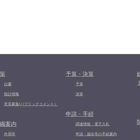
策
予算・決算
白書
予算
統計情報
決算
意見募集(パブリックコメント）
申請・手続
織案内
調達情報・電子入札
外局等
申請・届出等の手続案内