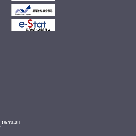
館【
所在地図
】
て