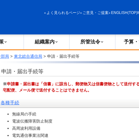
政策
組織案内
所管法令
予算・決算
よく見られるページ
ご意見・ご提案
ENGLISH(TOP)
策
組織案内
所管法令
予算・
分部局
>
東北総合通信局
> 申請・届出手続等
申請・届出手続等
※
申請書・届出書は「信書」に該当し、郵便物又は信書便物として送付す
宅配便、メール便で送付することはできません。
各種手続
無線局の手続
電波伝搬障害防止制度
高周波利用設備
電気通信事業法関連