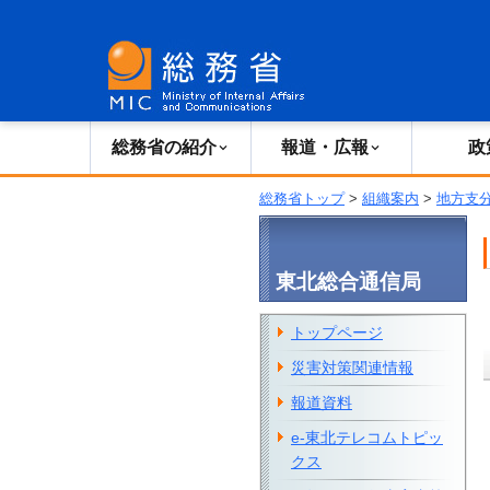
総務省の紹介
広報・報道
総務省の紹介
報道・広報
政
総務省トップ
>
組織案内
>
地方支
東北総合通信局
トップページ
災害対策関連情報
報道資料
e-東北テレコムトピッ
クス