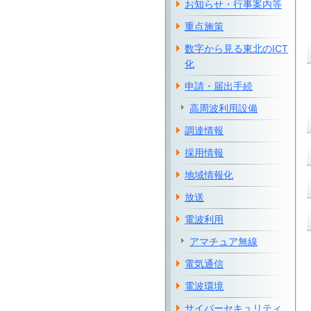
お知らせ・行事案内等
重点施策
数字から見る東北のICT
化
申請・届出手続
高周波利用設備
調達情報
採用情報
地域情報化
放送
電波利用
アマチュア無線
電気通信
電波環境
サイバーセキュリティ