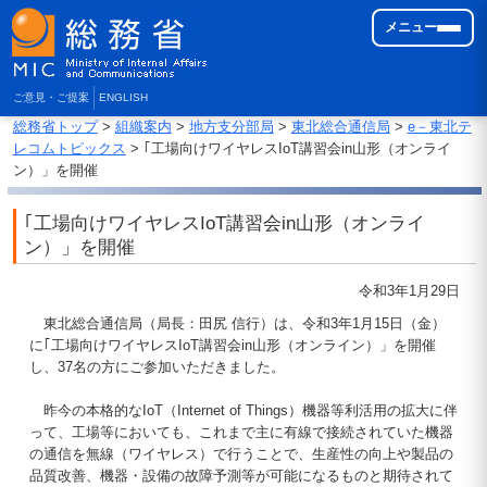
メニュー
ご意見・ご提案
ENGLISH
総務省トップ
>
組織案内
>
地方支分部局
>
東北総合通信局
>
e－東北テ
レコムトピックス
> ｢工場向けワイヤレスIoT講習会in山形（オンライ
ン）」を開催
｢工場向けワイヤレスIoT講習会in山形（オンライ
ン）」を開催
令和3年1月29日
東北総合通信局（局長：田尻 信行）は、令和3年1月15日（金）
に｢工場向けワイヤレスIoT講習会in山形（オンライン）」を開催
し、37名の方にご参加いただきました。
昨今の本格的なIoT（Internet of Things）機器等利活用の拡大に伴
って、工場等においても、これまで主に有線で接続されていた機器
の通信を無線（ワイヤレス）で行うことで、生産性の向上や製品の
品質改善、機器・設備の故障予測等が可能になるものと期待されて