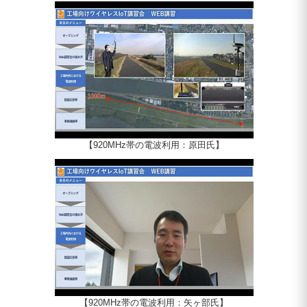
【920MHz帯の電波利用：原田氏】
【920MHz帯の電波利用：矢ヶ部氏】