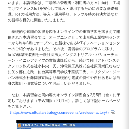
います。本講習会は、工場等の管理者・利用者の方々に向け、工場
向けワイヤレスIoTを安心して導入・運用するために必要な基礎知
識、IoTの活用方法、導入・運用手順、トラブル時の解決方法など
の習得を目的に開催いたしました。
基礎的な知識の習得を図るオンラインでの事前学習を踏まえて開
催された本講習会では、オープニングとして山形県工業技術センタ
ーから昨年6月にオープンした新棟であるIoTイノベーションセンタ
ーのご紹介がありました。その後、講習会のプログラムに移り、
IoTの構築実装例を一般社団法人インダストリアル・バリューチェ
ーン・イニシアティブの古賀康隆氏から、続いてNTTアドバンステ
クノロジ株式会社小林栄一氏、沖電気工業株式会社原田崇氏ならび
に矢ヶ部仁之氏、仙台高等専門学校千葉慎二氏、エリクソン・ジャ
パン株式会社藤岡雅宣氏より基礎的な電波の特性や自社あるいは自
身の取組・研究等についてお話しいただきました。
なお、本講習会と同内容のオンライン講習会を2月5日（金）に予
定しております（申込期限：2月1日）。詳しくは下記ホームページ
をご覧下さい。
（https://www.nttdata-strategy.com/events/wireless-factory/）