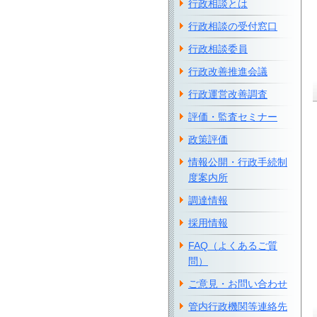
行政相談とは
行政相談の受付窓口
行政相談委員
行政改善推進会議
行政運営改善調査
評価・監査セミナー
政策評価
情報公開・行政手続制
度案内所
調達情報
採用情報
FAQ（よくあるご質
問）
ご意見・お問い合わせ
管内行政機関等連絡先