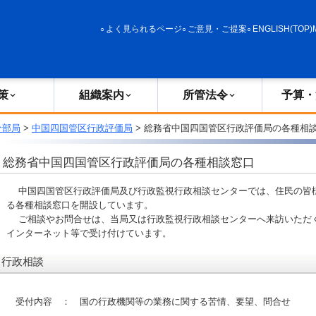
政策
組織案内
所管法令
予算・決算
よく見られるページ
ご意見・ご提案
ENGLISH(TOP)
策
組織案内
所管法令
予算・
分部局
>
中国四国管区行政評価局
> 総務省中国四国管区行政評価局の各種相
総務省中国四国管区行政評価局の各種相談窓口
中国四国管区行政評価局及び行政監視行政相談センターでは、住民の皆
る各種相談窓口を開設しています。
ご相談やお問合せは、当局又は行政監視行政相談センターへ来訪いただく
インターネット等で受け付けています。
行政相談
受付内容 ： 国の行政機関等の業務に関する苦情、要望、問合せ