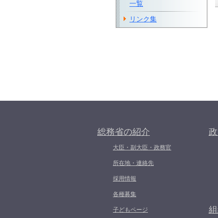
一覧
リンク集
総務省の紹介
政
大臣・副大臣・政務官
所在地・連絡先
採用情報
各種募集
組
子どもページ