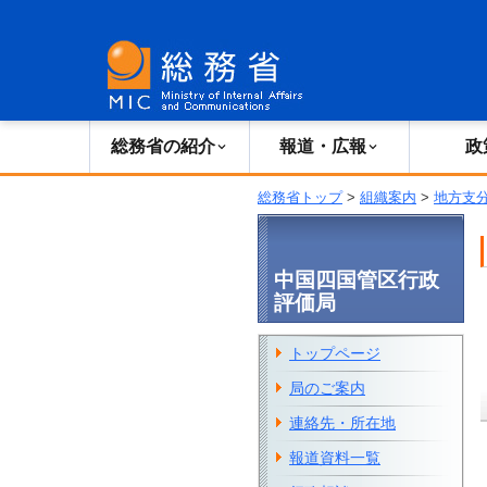
総務省の紹介
広報・報道
総務省の紹介
報道・広報
政
総務省トップ
>
組織案内
>
地方支
中国四国管区行政
評価局
トップページ
局のご案内
連絡先・所在地
報道資料一覧