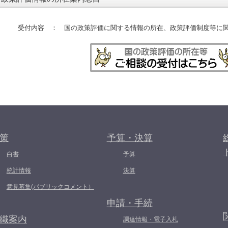
受付内容 ： 国の政策評価に関する情報の所在、政策評価制度等に関
策
予算・決算
白書
予算
統計情報
決算
意見募集(パブリックコメント）
申請・手続
織案内
調達情報・電子入札