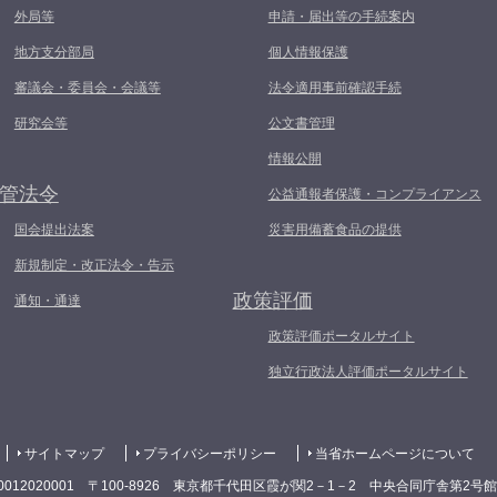
外局等
申請・届出等の手続案内
地方支分部局
個人情報保護
審議会・委員会・会議等
法令適用事前確認手続
研究会等
公文書管理
情報公開
管法令
公益通報者保護・コンプライアンス
国会提出法案
災害用備蓄食品の提供
新規制定・改正法令・告示
政策評価
通知・通達
政策評価ポータルサイト
独立行政法人評価ポータルサイト
サイトマップ
プライバシーポリシー
当省ホームページについて
0012020001 〒100-8926 東京都千代田区霞が関2－1－2 中央合同庁舎第2号