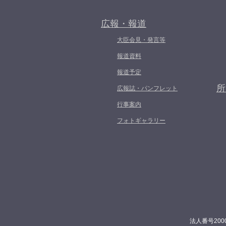
広報・報道
大臣会見・発言等
報道資料
報道予定
所
広報誌・パンフレット
行事案内
フォトギャラリー
法人番号200