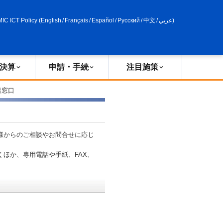
申請・手続
政策評価
MIC ICT Policy
(
English
/
Français
/
Español
/
Русский
/
中文
/
عربي
)
決算
申請・手続
注目施策
談窓口
様からのご相談やお問合せに応じ
ほか、専用電話や手紙、FAX、