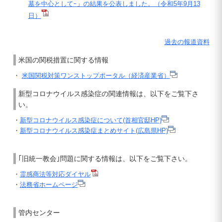
墓を中心としてｰ
」
の結果を公表しました。（令和5年9月13
日）
過去の報道資料
米国の関税措置に関する情報
・
米国関税対策ワンストップポータル（経済産業省）
新型コロナウイルス感染症の関連情報は、以下をご覧下さ
い。
・
新型コロナウイルス感染症について(首相官邸HP)
・
新型コロナウイルス感染症まとめサイト(広島県HP)
｢旧統一教会｣問題に関する情報は、以下をご覧下さい。
・
霊感商法等対応ダイヤル
・
法務省ホームページ
管内センター