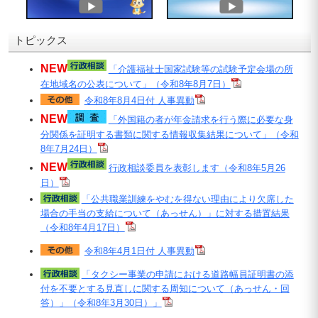
トピックス
NEW
「介護福祉士国家試験等の試験予定会場の所
在地域名の公表について」（令和8年8月7日）
令和8年8月4日付 人事異動
NEW
「外国籍の者が年金請求を行う際に必要な身
分関係を証明する書類に関する情報収集結果について」（令和
8年7月24日）
NEW
行政相談委員を表彰します（令和8年5月26
日）
「公共職業訓練をやむを得ない理由により欠席した
場合の手当の支給について（あっせん）」に対する措置結果
（令和8年4月17日）
令和8年4月1日付 人事異動
「タクシー事業の申請における道路幅員証明書の添
付を不要とする見直しに関する周知について（あっせん・回
答）」（令和8年3月30日）」