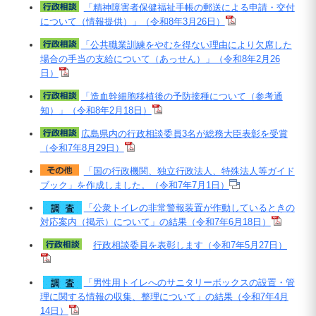
「精神障害者保健福祉手帳の郵送による申請・交付
について（情報提供）」（令和8年3月26日）
「公共職業訓練をやむを得ない理由により欠席した
場合の手当の支給について（あっせん）」（令和8年2月26
日）
「造血幹細胞移植後の予防接種について（参考通
知）」（令和8年2月18日）
広島県内の行政相談委員3名が総務大臣表彰を受賞
（令和7年8月29日）
「国の行政機関、独立行政法人、特殊法人等ガイド
ブック」を作成しました。（令和7年7月1日）
「公衆トイレの非常警報装置が作動しているときの
対応案内（掲示）について」の結果（令和7年6月18日）
行政相談委員を表彰します（令和7年5月27日）
「男性用トイレへのサニタリーボックスの設置・管
理に関する情報の収集、整理について」の結果（令和7年4月
14日）