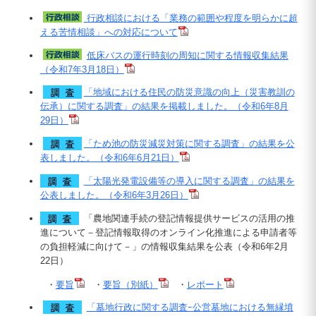
行政相談における「業務の範囲や程度を明らかに超
える苦情相談」への対応について
低床バスの運行時刻の周知に関する情報収集結果
（令和7年3月18日）
「地域における住民の防災意識の向上（災害教訓の
伝承）に関する調査」の結果を掲載しました。（令和6年8月
29日）
「ため池の防災減災対策に関する調査」の結果を公
表しました。（令和6年6月21日）
「太陽光発電設備等の導入に関する調査」の結果を
公表しました。（令和6年3月26日）
「農地関連手続の登記情報提供サービスの活用の推
進について－登記情報取得のオンライン化推進による申請者等
の負担軽減に向けて－」の情報収集結果を公表（令和6年2月
22日）
・
要旨
・
要旨（別紙）
・
レポート
「墓地行政に関する調査ｰ公営墓地における無縁墳