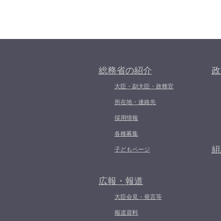
総務省の紹介
政
大臣・副大臣・政務官
所在地・連絡先
採用情報
各種募集
組
子どもページ
広報・報道
大臣会見・発言等
報道資料