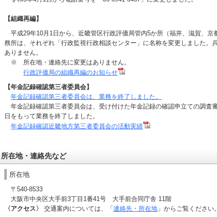
【組織再編】
平成29年10月1日から、近畿管区行政評価局管内5か所（福井、滋賀、京
務所は、それぞれ「行政監視行政相談センター」に名称を変更しました。
ありません。
※ 所在地・連絡先に変更はありません。
行政評価局の組織再編のお知らせ
【年金記録確認第三者委員会】
年金記録確認第三者委員会は、業務を終了しました。
年金記録確認第三者委員会は、受け付けた年金記録の確認申立ての調査審議
日をもって業務を終了しました。
年金記録確認近畿地方第三者委員会の活動実績
所在地・連絡先など
所在地
〒540‐8533
大阪市中央区大手前3丁目1番41号 大手前合同庁舎 11階
〈アクセス〉
交通案内については、「
連絡先・所在地
」からご覧ください