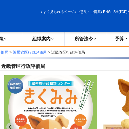
政策
組織案内
所管法令
予算・決算
よく見られるページ
ご意見・ご提案
ENGLISH(TOP)
策
組織案内
所管法令
予算・
分部局
>
近畿管区行政評価局
> 近畿管区行政評価局
近畿管区行政評価局