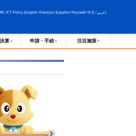
申請・手続
政策評価
MIC ICT Policy
(
English
/
Français
/
Español
/
Русский
/
中文
/
عربي
)
決算
申請・手続
注目施策