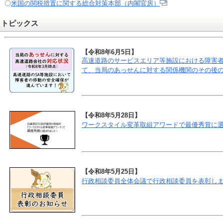
〇
米国の関税措置に関する総合対策本部（内閣官房）
トピックス
【令和8年6月5日】
高速道路のサービスエリア等施設における障害
て、当局のあっせんに対する関係機関のその後
【令和8年5月28日】
ワークスタイル変革取組アワードで最優秀賞に
【令和8年5月25日】
行政相談委員全体会議で行政相談委員を表彰し