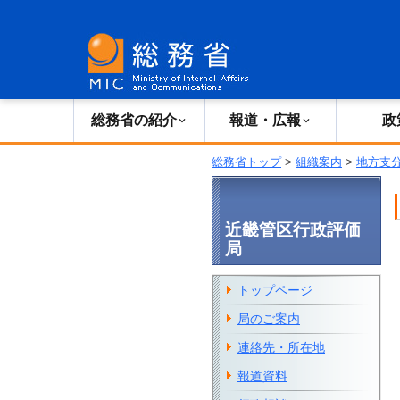
総務省の紹介
広報・報道
総務省の紹介
報道・広報
政
総務省トップ
>
組織案内
>
地方支
近畿管区行政評価
局
トップページ
局のご案内
連絡先・所在地
報道資料