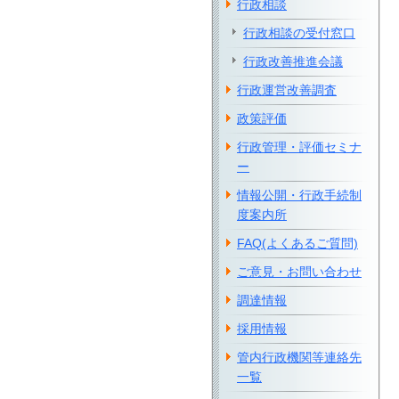
行政相談
行政相談の受付窓口
行政改善推進会議
行政運営改善調査
政策評価
行政管理・評価セミナ
ー
情報公開・行政手続制
度案内所
FAQ(よくあるご質問)
ご意見・お問い合わせ
調達情報
採用情報
管内行政機関等連絡先
一覧