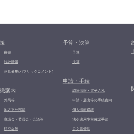
策
予算・決算
白書
予算
統計情報
決算
意見募集(パブリックコメント）
申請・手続
織案内
調達情報・電子入札
外局等
申請・届出等の手続案内
地方支分部局
個人情報保護
審議会・委員会・会議等
法令適用事前確認手続
研究会等
公文書管理