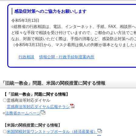
感染症対策へのご協力をお願いします
令和5年3月13日
○総務省の行政相談は、電話、インターネット、手紙、FAX、相談所
ど様々な手段で相談を受け付けていますので、ご都合のよい方法でご
なお、対面で相談いただく際は、手指の消毒など、感染防止対策への
（令和5年3月13日から、マスク着用は個人の判断が基本となりました
行政相談
情報公開・行政手続制度案内所
「旧統一教会」問題、米国の関税措置に関する情報
【「旧統一教会」問題に関する情報】
〇霊感商法等対応ダイヤル
霊感商法等対応ダイヤル広報チラシ
○
法務省ホームページ
【米国の関税措置に関する情報】
〇
米国関税対策ワンストップポータル（経済産業省）