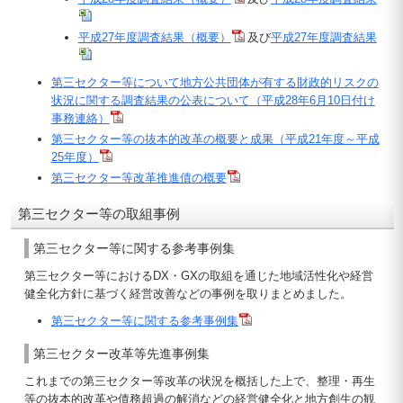
平成27年度調査結果（概要）
及び
平成27年度調査結果
第三セクター等について地方公共団体が有する財政的リスクの
状況に関する調査結果の公表について（平成28年6月10日付け
事務連絡）
第三セクター等の抜本的改革の概要と成果（平成21年度～平成
25年度）
第三セクター等改革推進債の概要
第三セクター等の取組事例
第三セクター等に関する参考事例集
第三セクター等におけるDX・GXの取組を通じた地域活性化や経営
健全化方針に基づく経営改善などの事例を取りまとめました。
第三セクター等に関する参考事例集
第三セクター改革等先進事例集
これまでの第三セクター等改革の状況を概括した上で、整理・再生
等の抜本的改革や債務超過の解消などの経営健全化と地方創生の観