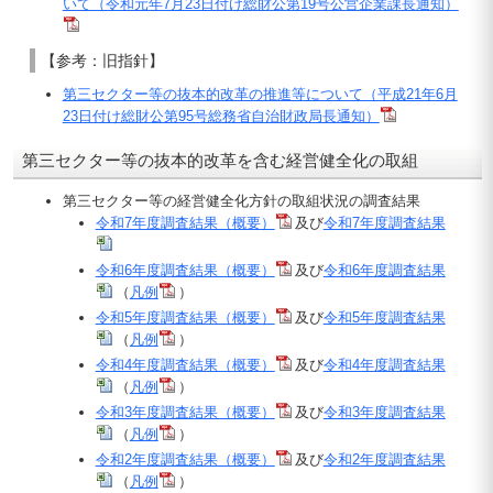
いて（令和元年7月23日付け総財公第19号公営企業課長通知）
【参考：旧指針】
第三セクター等の抜本的改革の推進等について（平成21年6月
23日付け総財公第95号総務省自治財政局長通知）
第三セクター等の抜本的改革を含む経営健全化の取組
第三セクター等の経営健全化方針の取組状況の調査結果
令和7年度調査結果（概要）
及び
令和7年度調査結果
令和6年度調査結果（概要）
及び
令和6年度調査結果
（
凡例
）
令和5年度調査結果（概要）
及び
令和5年度調査結果
（
凡例
）
令和4年度調査結果（概要）
及び
令和4年度調査結果
（
凡例
）
令和3年度調査結果（概要）
及び
令和3年度調査結果
（
凡例
）
令和2年度調査結果（概要）
及び
令和2年度調査結果
（
凡例
）