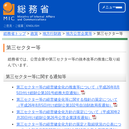
メニュー
ご意見・ご提案
ENGLISH
総務省トップ
>
政策
>
地方行財政
>
地方公営企業等
> 第三セクター等
第三セクター等
総務省では、公営企業や第三セクター等の抜本改革の推進に取り組
んでいます。
第三セクター等に関する通知等
第三セクター等の経営健全化の推進等について（平成26年8月
5日付け総財公第101号総務大臣通知）
第三セクター等の経営健全化等に関する指針の策定について
（平成26年8月5日付け総財公第102号自治財政局長通知）
第三セクター等の経営健全化方針の策定について（平成30年2
月20日付け総財公第26号公営企業課長通知）
第三セクター等の経営健全化方針の策定と取組状況の公表につ