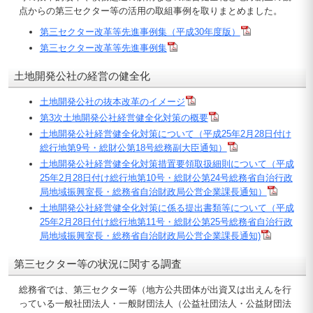
点からの第三セクター等の活用の取組事例を取りまとめました。
第三セクター改革等先進事例集（平成30年度版）
第三セクター改革等先進事例集
土地開発公社の経営の健全化
土地開発公社の抜本改革のイメージ
第3次土地開発公社経営健全化対策の概要
土地開発公社経営健全化対策について（平成25年2月28日付け
総行地第9号・総財公第18号総務副大臣通知）
土地開発公社経営健全化対策措置要領取扱細則について（平成
25年2月28日付け総行地第10号・総財公第24号総務省自治行政
局地域振興室長・総務省自治財政局公営企業課長通知）
土地開発公社経営健全化対策に係る提出書類等について（平成
25年2月28日付け総行地第11号・総財公第25号総務省自治行政
局地域振興室長・総務省自治財政局公営企業課長通知)
第三セクター等の状況に関する調査
総務省では、第三セクター等（地方公共団体が出資又は出えんを行
っている一般社団法人・一般財団法人（公益社団法人・公益財団法