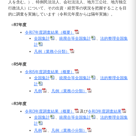
人を含む。）、特例民法法人、会社法法人、地方三公社、地方独立
行政法人）について、その出資・経営等の状況を把握することを目
的に調査を実施しています（令和元年度からは隔年実施）。
○R7年度
令和7年度調査結果（概要）
全国集計
、
統廃合等全国集計
、
法的整理全国集
計
凡例（業務小分類）
○R5年度
令和5年度調査結果（概要）
全国集計
、
統廃合等全国集計
、
法的整理全国集
計
凡例
、
凡例（業務小分類）
○R3年度
令和3年度調査結果（概要）
及び
令和3年度調査結果
全国集計
、
統廃合等全国集計
、
法的整理全国集
計
凡例
、
凡例（業務小分類）