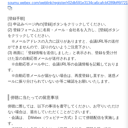
soumu.webex.com/weblink/register/r02db591e3134ca6cafcbf289bff6f721
[登録手順]
(1) 申込みページ内の[登録]ボタンをクリックしてください。
(2) 登録フォーム上に名前・メール・会社名を入力し、[登録]ボタン
をクリックしてください。
※メールアドレスの入力に誤りがありますと、会議URL等の送付
ができませんので、誤りのないようご注意下さい。
(3) 画面に「登録情報を送信しました」と表示され、登録を受け付
けた旨の自動応答メールが送付されます。
※自動応答メール中に、会議URL等の会議情報を記載しておりま
す。
※自動応答メールが届かない場合は、再度登録し直すか、迷惑メ
ールに振り分けられていないか等ご確認をお願いいたします。
傍聴に当たっての留意事項
傍聴に際しては、以下の事項を遵守してください。お守りいただけ
ない場合は、退出していただくことがございます。
・会議は、【Webex（ウェビナー方式）】にて傍聴配信を実施しま
す。