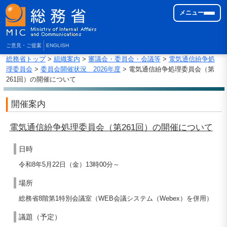
メニュー
ご意見・ご提案
ENGLISH
総務省トップ
>
組織案内
>
審議会・委員会・会議等
>
電気通信紛争処
理委員会
>
委員会開催状況 2026年度
> 電気通信紛争処理委員会（第
261回）の開催について
開催案内
電気通信紛争処理委員会（第261回）の開催について
日時
令和8年5月22日（金）13時00分～
場所
総務省8階第1特別会議室（WEB会議システム（Webex）を併用）
議題（予定）