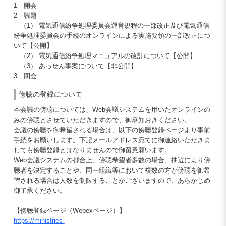
1 開会
2 議題
（1） 電気通信紛争処理委員会運営規程の一部改正及び電気通信
紛争処理委員会の手続のオンラインによる実施要領の一部改正につ
いて【公開】
（2） 電気通信紛争処理マニュアルの改訂について【公開】
（3） あっせん事案について【非公開】
3 閉会
傍聴の登録について
本会議の傍聴については、Web会議システムを用いたオンラインの
みの傍聴とさせていただきますので、御承知おきください。
会議の傍聴を御希望される場合は、以下の傍聴登録ページより事前
手続をお願いします。下記メールアドレス宛てに御連絡いただきま
しても傍聴登録とはなりませんので御留意願います。
Web会議システムの都合上、傍聴希望者多数の場合、抽選により傍
聴者を決定することや、同一組織等において複数の方が傍聴を御希
望される場合は人数を制限することがございますので、あらかじめ
御了承ください。
【傍聴登録ページ（Webexページ）】
https://ministries-