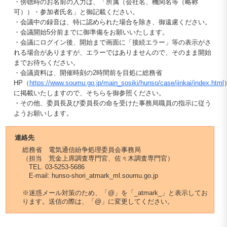
・傍聴時のお名前の入力は、「所属（会社名、機関名等（略称
可））・参加者氏名」と御記載ください。
・会議中の録音は、特に認められた場合を除き、御遠慮ください。
・会議開始5分前までに御準備をお願いいたします。
・会議にログイン後、開始まで画面に「接続エラー」等の表示がさ
れる場合がありますが、エラーではありませんので、そのまま開始
までお待ちください。
・会議資料は、開催時刻の2時間前を目処に総務省
HP（
https://www.soumu.go.jp/main_sosiki/hunso/case/iinkai/index.html
に掲載いたしますので、そちらを御参照ください。
・その他、委員長及び委員長の命を受けた事務局職員の指示に従う
ようお願いします。
連絡先
総務省 電気通信紛争処理委員会事務局
（担当 荒金上席調査専門官、佐々木調査専門官）
TEL. 03-5253-5686
E-mail: hunso-shori_atmark_ml.soumu.go.jp
※迷惑メール対策のため、「@」を「_atmark_」と表示してお
ります。送信の際は、「@」に変更してください。