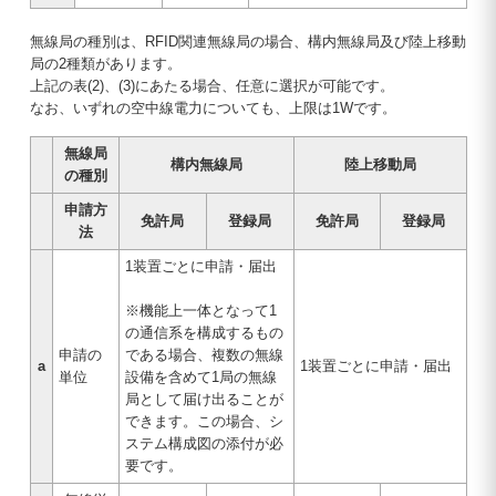
無線局の種別は、RFID関連無線局の場合、構内無線局及び陸上移動
局の2種類があります。
上記の表(2)、(3)にあたる場合、任意に選択が可能です。
なお、いずれの空中線電力についても、上限は1Wです。
無線局
構内無線局
陸上移動局
の種別
申請方
免許局
登録局
免許局
登録局
法
1装置ごとに申請・届出
※機能上一体となって1
の通信系を構成するもの
申請の
である場合、複数の無線
a
1装置ごとに申請・届出
単位
設備を含めて1局の無線
局として届け出ることが
できます。この場合、シ
ステム構成図の添付が必
要です。