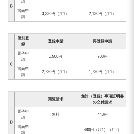
請
B
書面申
3,330円（注1）
2,130円（注1）
請
個別登
登録申請
再登録申請
録
電子申
1,500円
700円
請
C
書面申
2,730円（注1）
1,730円（注1）
請
免許（登録）事項証明書
閲覧請求
の交付請求
電子申
無料
440円
請
D
書面申
-
480円（注1）（注2）
請