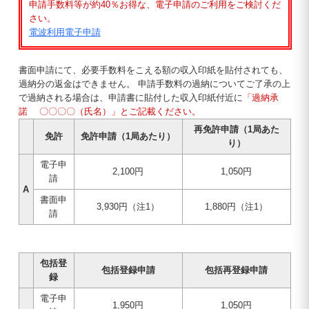
申請手数料等が約40％お得な、電子申請のご利用をご検討くだ
さい。
電波利用電子申請
書面申請にて、必要手数料をこえる額の収入印紙を貼付されても、
過納分の返金はできません。 申請手数料の過納についてご了承の上
で過納される場合は、申請書に貼付した収入印紙付近に
「過納承
諾 〇〇〇〇（氏名）」とご記載ください。
再免許申請（1局あた
免許
免許申請（1局あたり）
り）
電子申
2,100円
1,050円
請
A
書面申
3,930円（注1）
1,880円（注1）
請
包括登
包括登録申請
包括再登録申請
録
電子申
1,950円
1,050円