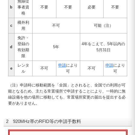
無線従
b
事者資
不要
不要
必要
不要
格
構外利
c
不可
可能（注）
用
免許・
登録の
4年をこえて、5年以内の
d
5年
有効期
5月31日
限
レンタ
申請
により
申請
により
e
不可
不可
ル
可
可
（注）申請時に移動範囲を「全国」とされると、全国での利用が可
能となるため、主たる常置場所で申請することにより、一時的に無
線設備を他の場所に移動しても、常置場所変更の届出を提出する必
要がありません。
2 920MHz帯のRFID等の申請手数料