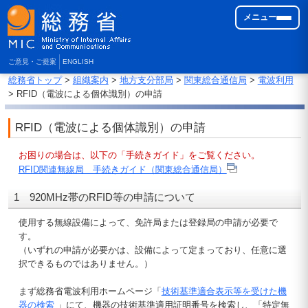
メニュー
ご意見・ご提案
ENGLISH
総務省トップ
>
組織案内
>
地方支分部局
>
関東総合通信局
>
電波利用
> RFID（電波による個体識別）の申請
RFID（電波による個体識別）の申請
お困りの場合は、以下の「手続きガイド」をご覧ください。
RFID関連無線局 手続きガイド（関東総合通信局）
1 920MHz帯のRFID等の申請について
使用する無線設備によって、免許局または登録局の申請が必要で
す。
（いずれの申請が必要かは、設備によって定まっており、任意に選
択できるものではありません。）
まず総務省電波利用ホームページ「
技術基準適合表示等を受けた機
器の検索
」にて、機器の技術基準適用証明番号を検索し、「特定無