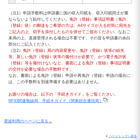
（注1）申請手数料は申請書に国の収入印紙を、収入印紙同士が重
ならないよう貼付してください。
免許（登録）事項証明書（免許
（登録）状）の郵送をご希望の方は、A4サイズが入る封筒に宛先を
ご記入の上、切手を添付したものを併せてご提出ください。
なおご
来局の上、直接受理される場合は不要です。その旨を申請書の余白
部分にご記入ください。
（注2）
免許（登録）局の内容変更や、免許（登録）状等の紛失
等、新しい免許（登録）状等の備付けが必要で、かつ電子免許状
（登録）等を備付けないなど、書面による免許（登録）事項証明書
の交付が必要な場合の手数料です。
なお、書面による免許（登録）申請や再免許（登録）申請の場合に
は、この手数料を別途準備する必要はありません。
お困りの場合は、以下の「手続きガイド」をご覧ください。
RFID関連無線局 手続きガイド（関東総合通信局）
電波利用のページに戻る←
ページトップへ戻る