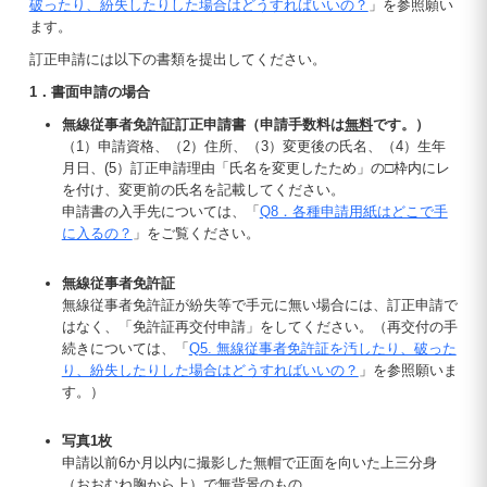
破ったり、紛失したりした場合はどうすればいいの？
」を参照願い
ます。
訂正申請には以下の書類を提出してください。
1．書面申請の場合
無線従事者免許証訂正申請書（申請手数料は
無料
です。）
（1）申請資格、（2）住所、（3）変更後の氏名、（4）生年
月日、(5）訂正申請理由「氏名を変更したため」の□枠内にレ
を付け、変更前の氏名を記載してください。
申請書の入手先については、「
Q8．各種申請用紙はどこで手
に入るの？
」をご覧ください。
無線従事者免許証
無線従事者免許証が紛失等で手元に無い場合には、訂正申請で
はなく、「免許証再交付申請」をしてください。（再交付の手
続きについては、「
Q5. 無線従事者免許証を汚したり、破った
り、紛失したりした場合はどうすればいいの？
」を参照願いま
す。）
写真1枚
申請以前6か月以内に撮影した無帽で正面を向いた上三分身
（おおむね胸から上）で無背景のもの。