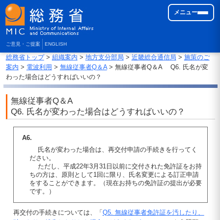
メニュー
ご意見・ご提案
ENGLISH
総務省トップ
>
組織案内
>
地方支分部局
>
近畿総合通信局
>
施策のご
案内
>
電波利用
>
無線従事者Q＆A
> 無線従事者Q＆A Q6. 氏名が変
わった場合はどうすればいいの？
無線従事者Q＆A
Q6. 氏名が変わった場合はどうすればいいの？
A6.
氏名が変わった場合は、再交付申請の手続きを行ってく
ださい。
ただし、平成22年3月31日以前に交付された免許証をお持
ちの方は、原則として1回に限り、氏名変更による訂正申請
をすることができます。（現在お持ちの免許証の提出が必要
です。）
再交付の手続きについては、「
Q5. 無線従事者免許証を汚したり、