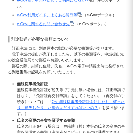
e-Gov電子申請を初めてご利用になる方へ
（e-Govポータ
ル）
e-Gov利用ガイド、よくある質問等
（e-Govポータル）
e-Govに関するお問い合わせ先
（e-Govポータル）
別途郵送が必要な書類について
訂正申請には、別途原本の郵送が必要な書類等があります。
電子申請の提出が完了しましたら、以下の書類等を、申請提出先
の総合通信局まで郵送をお願いいたします。
郵送の際、封筒に住所、氏名、
e-Gov電子申請提出時に発行され
る到達番号の記載を
お願いいたします。
無線従事者免許証
無線従事者免許証が紛失等で手元に無い場合には、訂正申請で
はなく、「免許証再交付申請」をしてください。（再交付の手
続きについては、「
Q5. 無線従事者免許証を汚したり、破った
り、紛失したりした場合はどうすればいいの？
」を参照願いま
す。）
氏名の変更の事実を証明する書類
氏名の訂正を行う場合は、戸籍謄（抄）本等の氏名の変更の事
実を証明する書類（申請者がコピーしたものは受理できませ