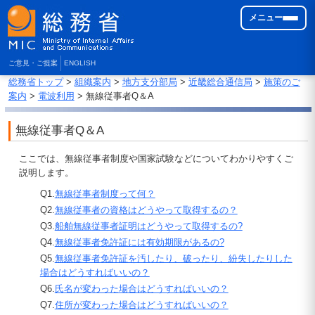
メニュー
ご意見・ご提案
ENGLISH
総務省トップ
>
組織案内
>
地方支分部局
>
近畿総合通信局
>
施策のご
案内
>
電波利用
> 無線従事者Q＆A
無線従事者Q＆A
ここでは、無線従事者制度や国家試験などについてわかりやすくご
説明します。
Q1.
無線従事者制度って何？
Q2.
無線従事者の資格はどうやって取得するの？
Q3.
船舶無線従事者証明はどうやって取得するの?
Q4.
無線従事者免許証には有効期限があるの?
Q5.
無線従事者免許証を汚したり、破ったり、紛失したりした
場合はどうすればいいの？
Q6.
氏名が変わった場合はどうすればいいの？
Q7.
住所が変わった場合はどうすればいいの？