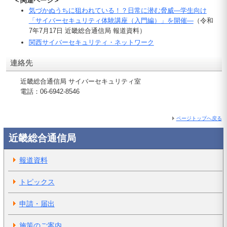
＜関連ページ＞
気づかぬうちに狙われている！？日常に潜む脅威―学生向け
「サイバーセキュリティ体験講座（入門編）」を開催―
（令和
7年7月17日 近畿総合通信局 報道資料）
関西サイバーセキュリティ・ネットワーク
連絡先
近畿総合通信局 サイバーセキュリティ室
電話：06-6942-8546
ページトップへ戻る
近畿総合通信局
報道資料
トピックス
申請・届出
施策のご案内