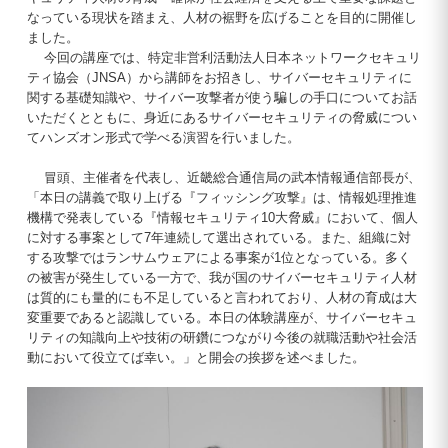
なっている現状を踏まえ、人材の裾野を広げることを目的に開催し
ました。
今回の講座では、特定非営利活動法人日本ネットワークセキュリ
ティ協会（JNSA）から講師をお招きし、サイバーセキュリティに
関する基礎知識や、サイバー攻撃者が使う騙しの手口についてお話
いただくとともに、身近にあるサイバーセキュリティの脅威につい
てハンズオン形式で学べる演習を行いました。
冒頭、主催者を代表し、近畿総合通信局の武本情報通信部長が、
「本日の講義で取り上げる『フィッシング攻撃』は、情報処理推進
機構で発表している『情報セキュリティ10大脅威』において、個人
に対する事案として7年連続して選出されている。また、組織に対
する攻撃ではランサムウェアによる事案が1位となっている。多く
の被害が発生している一方で、我が国のサイバーセキュリティ人材
は質的にも量的にも不足していると言われており、人材の育成は大
変重要であると認識している。本日の体験講座が、サイバーセキュ
リティの知識向上や技術の研鑽につながり今後の就職活動や社会活
動において役立てば幸い。」と開会の挨拶を述べました。