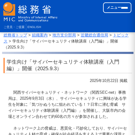
メニュー
ご意見・ご提案
ENGLISH
総務省トップ
>
組織案内
>
地方支分部局
>
近畿総合通信局
>
トピック
ス
> 学生向け「サイバーセキュリティ体験講座（入門編）」開催
（2025.9.3）
学生向け「サイバーセキュリティ体験講座（入門
編）」開催（2025.9.3）
2025年10月22日 掲載
関西サイバーセキュリティ・ネットワーク（関西SEC-net）事務
局は、2025年9月3日（水）、サイバーセキュリティに興味がある学
生を対象に「気づかぬうちに狙われている！？日常に潜む脅威 サ
イバーセキュリティ体験講座（入門編）」を開催し、大阪市内の会
場とオンライン合わせて約60名の方々が参加されました。
ネットワーク上の脅威は、悪質化・巧妙化しており、サイバーセ
キュリティ人材の育成・確保が社会経済を支える上で重要な課題と