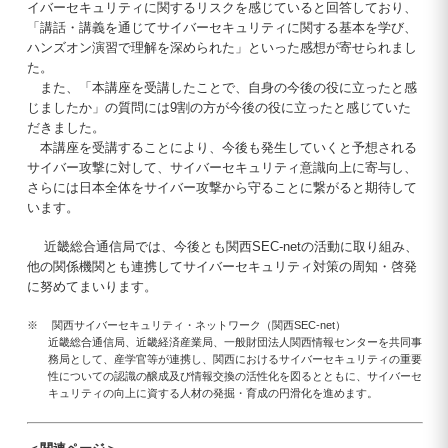
イバーセキュリティに関するリスクを感じていると回答しており、
「講話・講義を通じてサイバーセキュリティに関する基本を学び、
ハンズオン演習で理解を深められた」といった感想が寄せられまし
た。
また、「本講座を受講したことで、自身の今後の役に立ったと感
じましたか」の質問には9割の方が今後の役に立ったと感じていた
だきました。
本講座を受講することにより、今後も発生していくと予想される
サイバー攻撃に対して、サイバーセキュリティ意識向上に寄与し、
さらには日本全体をサイバー攻撃から守ることに繋がると期待して
います。
近畿総合通信局では、今後とも関西SEC-netの活動に取り組み、
他の関係機関とも連携してサイバーセキュリティ対策の周知・啓発
に努めてまいります。
※ 関西サイバーセキュリティ・ネットワーク（関西SEC-net）
近畿総合通信局、近畿経済産業局、一般財団法人関西情報センターを共同事
務局として、産学官等が連携し、関西におけるサイバーセキュリティの重要
性についての認識の醸成及び情報交換の活性化を図るとともに、サイバーセ
キュリティの向上に資する人材の発掘・育成の円滑化を進めます。