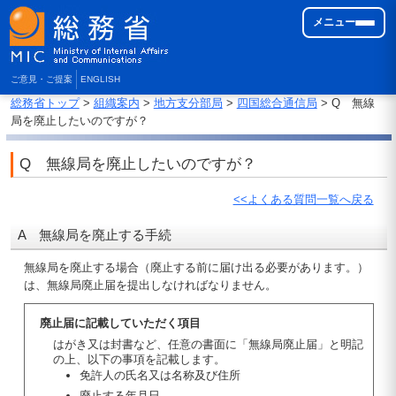
メニュー
ご意見・ご提案
ENGLISH
総務省トップ
>
組織案内
>
地方支分部局
>
四国総合通信局
> Q 無線
局を廃止したいのですが？
Q 無線局を廃止したいのですが？
<<よくある質問一覧へ戻る
A 無線局を廃止する手続
無線局を廃止する場合（廃止する前に届け出る必要があります。）
は、無線局廃止届を提出しなければなりません。
廃止届に記載していただく項目
はがき又は封書など、任意の書面に「無線局廃止届」と明記
の上、以下の事項を記載します。
免許人の氏名又は名称及び住所
廃止する年月日