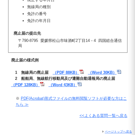
無線局の種別
免許の番号
免許の年月日
廃止届の提出先
〒790-8795 愛媛県松山市味酒町2丁目14－4 四国総合通信
局
廃止届の様式例
1 無線局の廃止届
（PDF 88KB）
（Word 30KB）
2 船舶局、無線航行移動局及び遭難自動通報局の廃止届
（PDF 128KB）
（Word 43KB）
※
PDF(Acrobat)形式ファイルの無料閲覧ソフトが必要な方はこ
ちら ≫
<<よくある質問一覧へ戻る
ページトップへ戻る