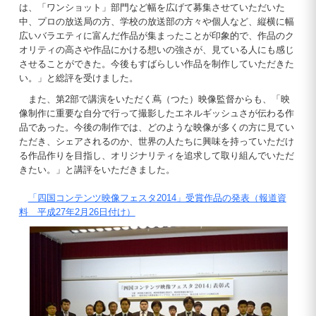
は、「ワンショット」部門など幅を広げて募集させていただいた
中、プロの放送局の方、学校の放送部の方々や個人など、縦横に幅
広いバラエティに富んだ作品が集まったことが印象的で、作品のク
オリティの高さや作品にかける想いの強さが、見ている人にも感じ
させることができた。今後もすばらしい作品を制作していただきた
い。」と総評を受けました。
また、第2部で講演をいただく蔦（つた）映像監督からも、「映
像制作に重要な自分で行って撮影したエネルギッシュさが伝わる作
品であった。今後の制作では、どのような映像が多くの方に見てい
ただき、シェアされるのか、世界の人たちに興味を持っていただけ
る作品作りを目指し、オリジナリティを追求して取り組んでいただ
きたい。」と講評をいただきました。
「四国コンテンツ映像フェスタ2014」受賞作品の発表（報道資
料 平成27年2月26日付け）