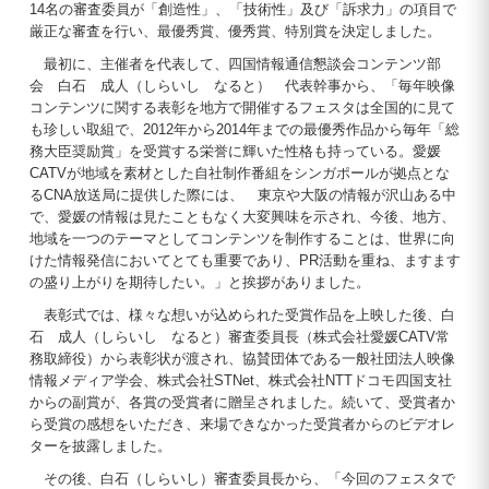
14名の審査委員が「創造性」、「技術性」及び「訴求力」の項目で
厳正な審査を行い、最優秀賞、優秀賞、特別賞を決定しました。
最初に、主催者を代表して、四国情報通信懇談会コンテンツ部
会 白石 成人（しらいし なると） 代表幹事から、「毎年映像
コンテンツに関する表彰を地方で開催するフェスタは全国的に見て
も珍しい取組で、2012年から2014年までの最優秀作品から毎年「総
務大臣奨励賞」を受賞する栄誉に輝いた性格も持っている。愛媛
CATVが地域を素材とした自社制作番組をシンガポールが拠点とな
るCNA放送局に提供した際には、 東京や大阪の情報が沢山ある中
で、愛媛の情報は見たこともなく大変興味を示され、今後、地方、
地域を一つのテーマとしてコンテンツを制作することは、世界に向
けた情報発信においてとても重要であり、PR活動を重ね、ますます
の盛り上がりを期待したい。」と挨拶がありました。
表彰式では、様々な想いが込められた受賞作品を上映した後、白
石 成人（しらいし なると）審査委員長（株式会社愛媛CATV常
務取締役）から表彰状が渡され、協賛団体である一般社団法人映像
情報メディア学会、株式会社STNet、株式会社NTTドコモ四国支社
からの副賞が、各賞の受賞者に贈呈されました。続いて、受賞者か
ら受賞の感想をいただき、来場できなかった受賞者からのビデオレ
ターを披露しました。
その後、白石（しらいし）審査委員長から、「今回のフェスタで