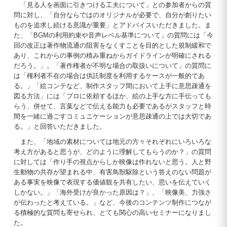
「見る人を画面に引きつける工夫について」との参加者からの質
問に対し、「自分ならではのオリジナルが必要で、自分が創りたい
ものを追求し続ける意識が重要」とアドバイスいただきました。ま
た、「BGMの利用約束や音声レベル基準について」の質問には「今
回の改正は著作物流通の阻害をなくすことを目的とした規制緩和で
あり、これからの事例の積み重ねからガイドラインが明確にされる
だろう。」。「著作権者が不明な場合の取扱いについて」の質問に
は「権利者不在の場合は供託制度を利用するケースが一般的であ
る。」「絵コンテなど、制作スタッフ間において上手に意思疎通を
図る方法」には「プロに依頼するほか、絵の上手な方に手伝っても
らう、併せて、言葉などで伝える能力も必要であるがスタッフと時
間を一緒に過ごすコミュニケーションが意思疎通の上では大切であ
る。」と回答いただきました。
また、「地域の素材については地元の方々それぞれにいろいろな
考え方があると思うが、どのように理解してもらうのか？」の質問
に対しては「作り手の視点からしか映像は作れないと思う。人と野
生動物の共存が望まれる中、有害鳥獣駆除という答えのない問題が
ある事実を映像で表現する価値観を共有したい、思いを伝えていく
しかない。」「海外受けが良かった原因は？」、「映像美、力強さ
が伝わったと考えている。」など、今後のコンテンツ制作につなが
る積極的な質問も寄せられ、とても関心の高いセミナーになりまし
た。