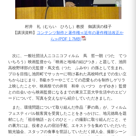
村井 礼（むらい ひろし）教授 御講演の様子
【講演資料】
コンテンツ制作と著作権≪近年の著作権法改正か
ら≫(PDF 1.7MB)
次に、一般社団法人ニコニコフィルム 蔦 哲一朗（つた てつ
いちろう）映画監督から「映画と地域の結びつき」と題して、池田
高校野球部の元監督・蔦文也（つた ふみや）の孫として生まれ、
プロを目指し池田町でサッカーに明け暮れた高校時代までの生い立
ちからはじまり、B級ホラーやこてこての恋愛ものを制作しゲリラ
上映したことや、映画祭での井筒 和幸（いづつ かずゆき）監督
との出会いから映画監督になるまでの東京工芸大学生活中のエピソ
ードについて、写真を交えながら紹介していただきました。
また、環境問題について取り組んだ作品「夢の島」が、フィルム
フェスティバル観客賞を受賞したことをきっかけに、地元徳島を題
材にした「祖谷物語－おくのひと－」の撮影に取り組んだこと、そ
の裏方には、役者さんの宿泊手配、エキストラを集めていただいた
観光協会、スタッフの食事を世話していただく婦人会、撮影シーン