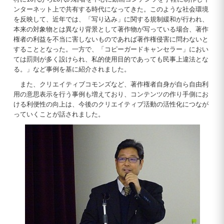
ンターネット上で共有する時代になってきた。このような社会環境
を反映して、近年では、「写り込み」に関する規制緩和が行われ、
本来の対象物とは異なり背景として著作物が写っている場合、著作
権者の利益を不当に害しないものであれば著作権侵害に問わないと
することとなった。一方で、「コピーガードキャンセラー」におい
ては罰則が多く設けられ、私的使用目的であっても民事上違法とな
る。」など事例を基に紹介されました。
また、クリエイティブコモンズなど、著作権者自身が自ら自由利
用の意思表示を行う事例も増えており、コンテンツの作り手側にお
ける利便性の向上は、今後のクリエイティブ活動の活性化につなが
っていくことが話されました。