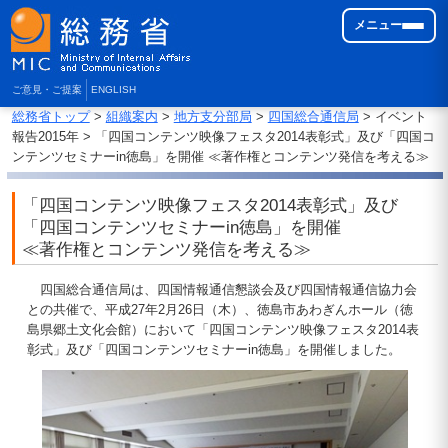
メニュー
ご意見・ご提案
ENGLISH
総務省トップ
>
組織案内
>
地方支分部局
>
四国総合通信局
> イベント
報告2015年 > 「四国コンテンツ映像フェスタ2014表彰式」及び「四国コ
ンテンツセミナーin徳島」を開催 ≪著作権とコンテンツ発信を考える≫
「四国コンテンツ映像フェスタ2014表彰式」及び
「四国コンテンツセミナーin徳島」を開催
≪著作権とコンテンツ発信を考える≫
四国総合通信局は、四国情報通信懇談会及び四国情報通信協力会
との共催で、平成27年2月26日（木）、徳島市あわぎんホール（徳
島県郷土文化会館）において「四国コンテンツ映像フェスタ2014表
彰式」及び「四国コンテンツセミナーin徳島」を開催しました。