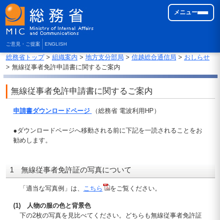
メニュー
ご意見・ご提案
ENGLISH
総務省トップ
>
組織案内
>
地方支分部局
>
信越総合通信局
>
おしらせ
> 無線従事者免許申請書に関するご案内
無線従事者免許申請書に関するご案内
申請書ダウンロードページ
（総務省 電波利用HP）
●ダウンロードページへ移動される前に下記を一読されることをお
勧めします。
1 無線従事者免許証の写真について
「適当な写真例」は、
こちら
をご覧ください。
(1) 人物の服の色と背景色
下の2枚の写真を見比べてください。どちらも無線従事者免許証