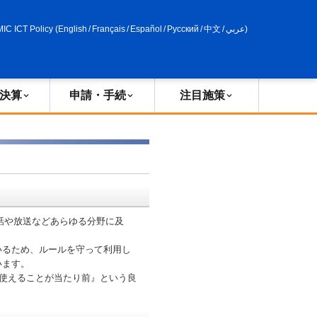
申請・手続
政策評価
MIC ICT Policy
(
English
/
Français
/
Español
/
Русский
/
中文
/
عربي
)
決算
申請・手続
注目施策
話や放送などあらゆる分野に及
るため、ルールを守って利用し
います。
使えることが当たり前』という良