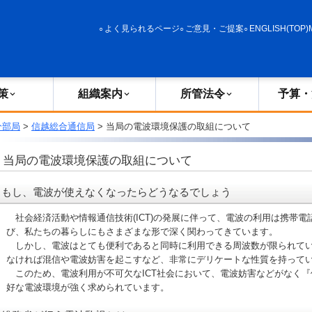
政策
組織案内
所管法令
予算・決算
よく見られるページ
ご意見・ご提案
ENGLISH(TOP)
策
組織案内
所管法令
予算・
分部局
>
信越総合通信局
> 当局の電波環境保護の取組について
当局の電波環境保護の取組について
もし、電波が使えなくなったらどうなるでしょう
社会経済活動や情報通信技術(ICT)の発展に伴って、電波の利用は携帯電
び、私たちの暮らしにもさまざまな形で深く関わってきています。
しかし、電波はとても便利であると同時に利用できる周波数が限られてい
なければ混信や電波妨害を起こすなど、非常にデリケートな性質を持って
このため、電波利用が不可欠なICT社会において、電波妨害などがなく『
好な電波環境が強く求められています。