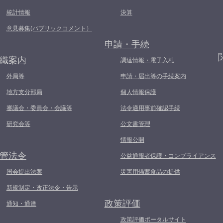
統計情報
決算
意見募集(パブリックコメント）
申請・手続
織案内
調達情報・電子入札
外局等
申請・届出等の手続案内
地方支分部局
個人情報保護
審議会・委員会・会議等
法令適用事前確認手続
研究会等
公文書管理
情報公開
管法令
公益通報者保護・コンプライアンス
国会提出法案
災害用備蓄食品の提供
新規制定・改正法令・告示
政策評価
通知・通達
政策評価ポータルサイト