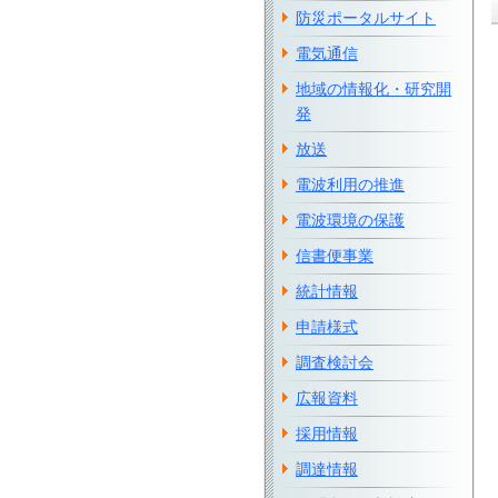
防災ポータルサイト
電気通信
地域の情報化・研究開
発
放送
電波利用の推進
電波環境の保護
信書便事業
統計情報
申請様式
調査検討会
広報資料
採用情報
調達情報