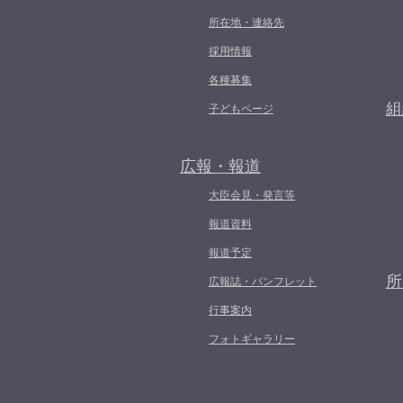
所在地・連絡先
採用情報
各種募集
組
子どもページ
広報・報道
大臣会見・発言等
報道資料
報道予定
所
広報誌・パンフレット
行事案内
フォトギャラリー