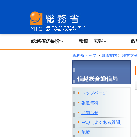
総務省の紹介
広報・報道
総務省の紹介
報道・広報
政
総務省トップ
>
組織案内
>
地方支
信越総合通信局
トップページ
報道資料
お知らせ
FAQ（よくある質問）
施策