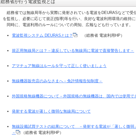
総務省が行う電波監視とは
総務省では無線局等から実際に発射されている電波をDEURASなどで受
を監視し、必要に応じて規正(指導)等を行い、良好な電波利用環境の維持
同時に、電波利用のルールについての周知、広報なども行っています。
電波監視システム DEURASとは？
（総務省 電波利用HP）
規正用無線局とは？－違反している無線局に電波で直接警告します－
アマチュア無線はルールを守って正しく使いましょう
無線機器販売店のみなさまへ－免許情報告知制度－
外国規格無線機器について－外国規格の無線機器は、国内では使用で
発射する電波が著しく微弱な無線局について
無線設備試買テストの結果について －発射する電波が「著しく微弱
－
（総務省 電波利用HP）