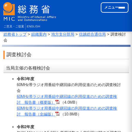
メニュー
ご意見・ご提案
ENGLISH
総務省トップ
>
組織案内
>
地方支分部局
>
信越総合通信局
> 調査検討
会
調査検討会
当局主催の各種検討会
令和3年度
60MHz帯ラジオ用番組中継回線の利用促進のための調査検討
会
60MHz帯ラジオ用番組中継回線の利用促進のための調査検
討 報告書（概要版）
（4.0MB）
60MHz帯ラジオ用番組中継回線の利用促進のための調査検
討 報告書（全編版）
（10.8MB）
令和2年度