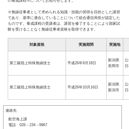
の養成課程※についてお知らせします。
※無線従事者として求められる知識・技能の習得を目的とした講習
であり、基準に適合していることについて総合通信局長が認定した
ものです。養成課程の受講者は、講習を修了することにより国家試
験を受けることなく無線従事者資格を取得できます。
対象資格
実施期間
実施地
新潟県
公
第三級陸上特殊無線技士
平成26年9月18日
長岡市
日
新潟県
公
第三級陸上特殊無線技士
平成26年10月16日
新潟市
日
連絡先
航空海上課
電話 026－234－9967