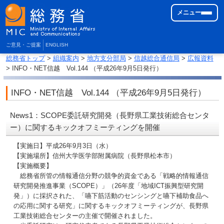
メニュー
ご意見・ご提案
ENGLISH
総務省トップ
>
組織案内
>
地方支分部局
>
信越総合通信局
>
広報資料
> INFO・NET信越 Vol.144 （平成26年9月5日発行）
INFO・NET信越 Vol.144 （平成26年9月5日発行）
News1：SCOPE委託研究開発（長野県工業技術総合センタ
ー）に関するキックオフミーティングを開催
【実施日】平成26年9月3日（水）
【実施場所】信州大学医学部附属病院（長野県松本市）
【実施概要】
総務省所管の情報通信分野の競争的資金である「戦略的情報通信
研究開発推進事業（SCOPE）」（26年度「地域ICT振興型研究開
発」）に採択された、「嚥下筋活動のセンシングと嚥下補助食品へ
の応用に関する研究」に関するキックオフミーティングが、長野県
工業技術総合センターの主催で開催されました。