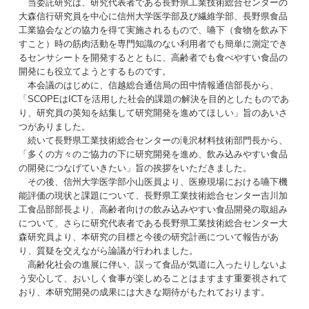
当委託研究は、研究代表者である長野県工業技術総合センターの
大森信行研究員を中心に信州大学医学部及び繊維学部、長野県食品
工業協会などの協力を得て実施されるもので、嚥下（食物を飲み下
すこと）時の筋肉活動を専門知識のない利用者でも簡単に測定でき
るセンサシートを開発するとともに、高齢者でも食べやすい食品の
開発にも役立てようとするものです。
本会議のはじめに、信越総合通信局の田中情報通信部長から、
「SCOPEはICTを活用した社会的課題の解決を目的としたものであ
り、研究員の英知を結集して研究開発を進めてほしい」旨のあいさ
つがありました。
続いて長野県工業技術総合センターの滝沢材料技術部門長から、
「多くの方々のご協力の下に研究開発を進め、飲み込みやすい食品
の開発につなげていきたい」旨の挨拶をいただきました。
その後、信州大学医学部小山医員より、医療現場における嚥下機
能評価の現状と課題について、長野県工業技術総合センター吉川加
工食品部部長より、高齢者向けの飲み込みやすい食品開発の取組み
について、さらに研究代表者である長野県工業技術総合センター大
森研究員より、本研究の目標と今後の研究計画について報告があ
り、質疑を交えながら論議が行われました。
高齢化社会の進展に伴い、誤って食品が気道に入ったりしないよ
う安心して、おいしく食事が楽しめることはますます重要視されて
おり、本研究開発の成果には大きな期待がもたれております。