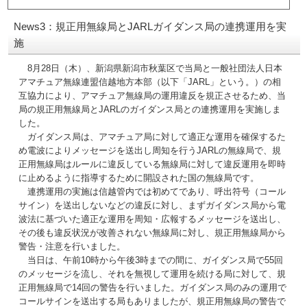
News3：規正用無線局とJARLガイダンス局の連携運用を実
施
8月28日（木）、新潟県新潟市秋葉区で当局と一般社団法人日本
アマチュア無線連盟信越地方本部（以下「JARL」という。）の相
互協力により、アマチュア無線局の運用違反を規正させるため、当
局の規正用無線局とJARLのガイダンス局との連携運用を実施しま
した。
ガイダンス局は、アマチュア局に対して適正な運用を確保するた
め電波によりメッセージを送出し周知を行うJARLの無線局で、規
正用無線局はルールに違反している無線局に対して違反運用を即時
に止めるように指導するために開設された国の無線局です。
連携運用の実施は信越管内では初めてであり、呼出符号（コール
サイン）を送出しないなどの違反に対し、まずガイダンス局から電
波法に基づいた適正な運用を周知・広報するメッセージを送出し、
その後も違反状況が改善されない無線局に対し、規正用無線局から
警告・注意を行いました。
当日は、午前10時から午後3時までの間に、ガイダンス局で55回
のメッセージを流し、それを無視して運用を続ける局に対して、規
正用無線局で14回の警告を行いました。ガイダンス局のみの運用で
コールサインを送出する局もありましたが、規正用無線局の警告で