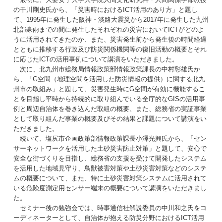
の干川剛史氏から、「災害時におけるICT活用のあり方」と題し
て、1995年に発生した阪神・淡路大震災から2017年に発生した九州
北部豪雨までの間に発生したそれぞれの災害においてICTがどのよ
うに活用されてきたのか、また、災害発生前から発生後の時間経過
とともに推移する行政及び防災関係機関等の復旧活動の概要とそれ
に応じたICTの活用事例について講演をいただきました。
次に、北九州市総務局情報政策部情報政策課長の中村彰雄氏か
ら、「G空間（地理空間を活用した防災情報の提供）に関する北九
州市の取組み」と題して、災害発生時にG空間が有効に機能するこ
とを目指し平時から持続的に取り組んでいる全庁的なGISの活用事
例と周辺自治体を巻き込んだ取組の概要、また、総務省の実証事業
として取り組んだ事業の概要及びその結果と課題について講演をい
ただきました。
続いて、塩尻市企画政策部情報政策課長小澤光興氏から、「セン
サーネットワークを活用した土砂災害防止対策」と題して、安心で
安全な街づくりを目指し、総務省の支援を受けて開発したシステム
を活用した地域見守り、鳥獣被害対策や土砂災害対策などのシステ
ムの概要について、また、特に土砂災害対策システムに活用されて
いる危険度測定用センサー端末の概要について講演をいただきまし
た。
セミナー後の勉強会では、時事通信社解説委員の中川和之氏をコ
ーディネーターとして、自治体が抱える防災分野におけるICT活用