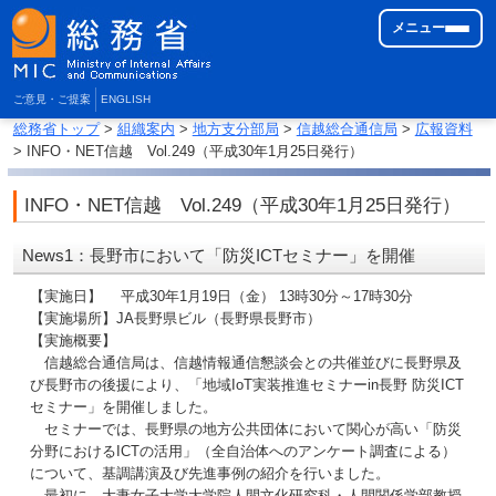
メニュー
ご意見・ご提案
ENGLISH
総務省トップ
>
組織案内
>
地方支分部局
>
信越総合通信局
>
広報資料
> INFO・NET信越 Vol.249（平成30年1月25日発行）
INFO・NET信越 Vol.249（平成30年1月25日発行）
News1：長野市において「防災ICTセミナー」を開催
【実施日】 平成30年1月19日（金） 13時30分～17時30分
【実施場所】JA長野県ビル（長野県長野市）
【実施概要】
信越総合通信局は、信越情報通信懇談会との共催並びに長野県及
び長野市の後援により、「地域IoT実装推進セミナーin長野 防災ICT
セミナー」を開催しました。
セミナーでは、長野県の地方公共団体において関心が高い「防災
分野におけるICTの活用」（全自治体へのアンケート調査による）
について、基調講演及び先進事例の紹介を行いました。
最初に、大妻女子大学大学院人間文化研究科・人間関係学部教授