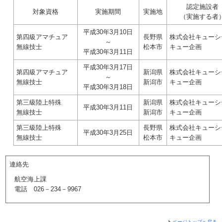
認定施設者
対象資格
実施期間
実施地
（実施する者
平成30年3月10日
第四級アマチュア
長野県
株式会社キューシ
～
無線技士
松本市
キュー企画
平成30年3月11日
平成30年3月17日
第四級アマチュア
新潟県
株式会社キューシ
～
無線技士
新潟市
キュー企画
平成30年3月18日
第三級陸上特殊
新潟県
株式会社キューシ
平成30年3月11日
無線技士
新潟市
キュー企画
第三級陸上特殊
長野県
株式会社キューシ
平成30年3月25日
無線技士
松本市
キュー企画
連絡先
航空海上課
電話 026－234－9967
ページトップへ戻る