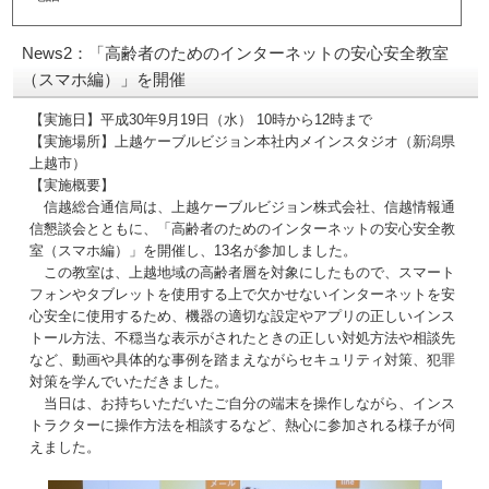
News2：「高齢者のためのインターネットの安心安全教室
（スマホ編）」を開催
【実施日】平成30年9月19日（水） 10時から12時まで
【実施場所】上越ケーブルビジョン本社内メインスタジオ（新潟県
上越市）
【実施概要】
信越総合通信局は、上越ケーブルビジョン株式会社、信越情報通
信懇談会とともに、「高齢者のためのインターネットの安心安全教
室（スマホ編）」を開催し、13名が参加しました。
この教室は、上越地域の高齢者層を対象にしたもので、スマート
フォンやタブレットを使用する上で欠かせないインターネットを安
心安全に使用するため、機器の適切な設定やアプリの正しいインス
トール方法、不穏当な表示がされたときの正しい対処方法や相談先
など、動画や具体的な事例を踏まえながらセキュリティ対策、犯罪
対策を学んでいただきました。
当日は、お持ちいただいたご自分の端末を操作しながら、インス
トラクターに操作方法を相談するなど、熱心に参加される様子が伺
えました。