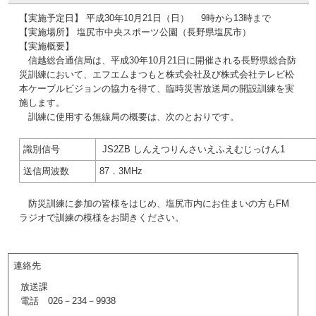
【実施予定日】 平成30年10月21日（日） 9時から13時まで
【実施場所】 塩尻市中央スポーツ公園（長野県塩尻市）
【実施概要】
信越総合通信局は、平成30年10月21日に開催される長野県総合防
災訓練において、エフエムまつもと株式会社及び株式会社テレビ松
本ケーブルビジョンの協力を得て、臨時災害放送局の開設訓練を実
施します。
訓練に使用する無線局の概要は、次のとおりです。
識別信号
JS2ZB しんえつりんさいえふえむじっけん1
送信周波数
87．3MHz
防災訓練に参加の皆様をはじめ、塩尻市内にお住まいの方もFM
ラジオで訓練の模様をお聞きください。
連絡先
放送課
電話 026－234－9938