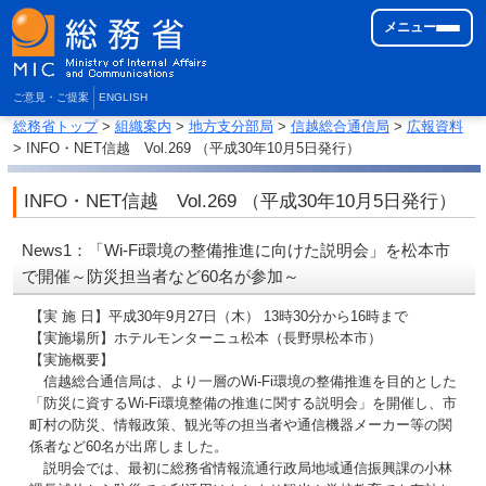
メニュー
ご意見・ご提案
ENGLISH
総務省トップ
>
組織案内
>
地方支分部局
>
信越総合通信局
>
広報資料
> INFO・NET信越 Vol.269 （平成30年10月5日発行）
INFO・NET信越 Vol.269 （平成30年10月5日発行）
News1：「Wi-Fi環境の整備推進に向けた説明会」を松本市
で開催～防災担当者など60名が参加～
【実 施 日】平成30年9月27日（木） 13時30分から16時まで
【実施場所】ホテルモンターニュ松本（長野県松本市）
【実施概要】
信越総合通信局は、より一層のWi-Fi環境の整備推進を目的とした
「防災に資するWi-Fi環境整備の推進に関する説明会」を開催し、市
町村の防災、情報政策、観光等の担当者や通信機器メーカー等の関
係者など60名が出席しました。
説明会では、最初に総務省情報流通行政局地域通信振興課の小林