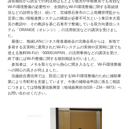
課長補佐から防災での利活用はもとより観光や学校教育でも有効な
Wi-Fi環境整備の必要性や、全国的なWi-Fi環境整備に関する取組状
況などの説明を受け、続いて、宮城県石巻市の二上危機管理監から
災害に強い情報連携システムの構築が必要不可欠という東日本大震
災の教訓や、その教訓を基に石巻市で整備している双方向通信シス
テム「ORANGE（オレンジ）」の活用状況などの講演を受けまし
た。
最後に、無線LANビジネス推進連絡会の北條会長からは、各地で
多発する災害時に運用されたWi-Fiシステムの実例や災害時に誰でも
使える無料Wi-Fiの「00000JAPAN」の活用事例などの講演を受け、
終了後にはWi-Fi整備に関する個別相談を行いました。
参加者は、メモを取りながら熱心に聞き入るなど、Wi-Fi環境整備
への関心の高さが伺えました。
信越総合通信局では、防災に資するWi-Fi環境整備のために補助事
業により市町村を支援しています。今後の補助金申請に係るご相談
につきましては情報通信振興室（地域振興担当026－234－9973）へ
お問い合わせください。