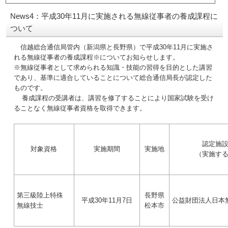
News4：平成30年11月に実施される無線従事者の養成課程に
ついて
信越総合通信局管内（新潟県と長野県）で平成30年11月に実施さ
れる無線従事者の養成課程※についてお知らせします。
※無線従事者として求められる知識・技能の習得を目的とした講習
であり、基準に適合していることについて総合通信局長が認定した
ものです。
養成課程の受講者は、講習を修了することにより国家試験を受け
ることなく無線従事者資格を取得できます。
認定施
対象資格
実施期間
実施地
（実施す
第三級陸上特殊
長野県
平成30年11月7日
公益財団法人日本
無線技士
松本市