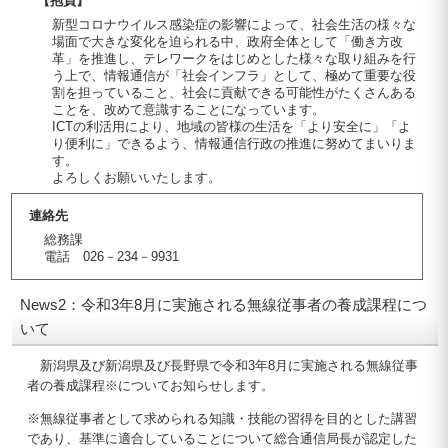
【抱負】
新型コロナウイルス感染症の影響によって、社会生活の様々な
場面で大きな変化を迫られる中、政府全体として「働き方改
革」を推進し、テレワークをはじめとした様々な取り組みを行
う上で、情報通信が「社会インフラ」として、極めて重要な役
割を担っていること、社会に貢献できる可能性がたくさんある
ことを、改めて意識することになっています。
ICTの利活用により、地域の皆様の生活を「より安全に」「よ
り便利に」できるよう、情報通信行政の推進に努めてまいりま
す。
よろしくお願いいたします。
連絡先
総務課
電話 026－234－9931
News2：令和3年8月に実施される無線従事者の養成課程につ
いて
新潟県及び新潟県及び長野県で令和3年8月に実施される無線従事
者の養成課程※についてお知らせします。
※無線従事者として求められる知識・技能の習得を目的とした講習
であり、基準に適合していることについて総合通信局長が認定した