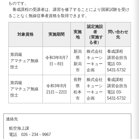
ものです。
養成課程の受講者は、講習を修了することにより国家試験を受け
ることなく無線従事者資格を取得できます。
認定施設
実施
者
問い合わせ
対象資格
実施期間
地
（実施す
先
る者）
新潟
株式会社
養成課程
第四級
令和3年8月7
県
キューシ
講習会担当
アマチュア無線
日～8日
新潟
ーキュー
電話 03-
技士
市
企画
5431-5732
長野
株式会社
養成課程
第四級
令和3年8月
県
キューシ
講習会担当
アマチュア無線
21日～22日
松本
ーキュー
電話 03-
技士
市
企画
5431-5732
連絡先
航空海上課
電話 026－234－9967