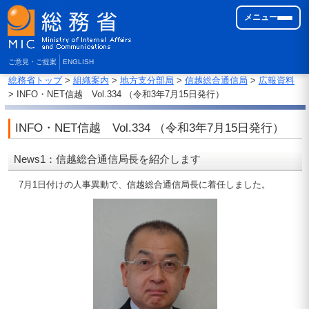
メニュー
ご意見・ご提案
ENGLISH
総務省トップ
>
組織案内
>
地方支分部局
>
信越総合通信局
>
広報資料
> INFO・NET信越 Vol.334 （令和3年7月15日発行）
INFO・NET信越 Vol.334 （令和3年7月15日発行）
News1：信越総合通信局長を紹介します
7月1日付けの人事異動で、信越総合通信局長に着任しました。