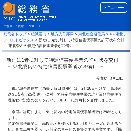
メニュー
ご意見・ご提案
ENGLISH
総務省トップ
>
組織案内
>
地方支分部局
>
東北総合通信局
>
e－東北テ
レコムトピックス
> 新たに1者に対して特定信書便事業の許可状を交付
－ 東北管内の特定信書便事業者が29者に －
新たに1者に対して特定信書便事業の許可状を交付
－ 東北管内の特定信書便事業者が29者に －
令和8年3月10日
東北総合通信局（局長：新田 隆夫）は、2月18日付けで、髙澤運
送(代表者：髙澤 進一)に対して特定信書便事業の許可及び信書便管
理規程の設定の認可を行い、2月26日に許可状を交付しました。
今回の許可により、東北管内の特定信書便事業者数は29者となり
ます。
特定信書便事業は、高度化・多様化する利用者のニーズに応えるた
め、創意工夫を凝らした特定のサービスを提供する事業です。「民