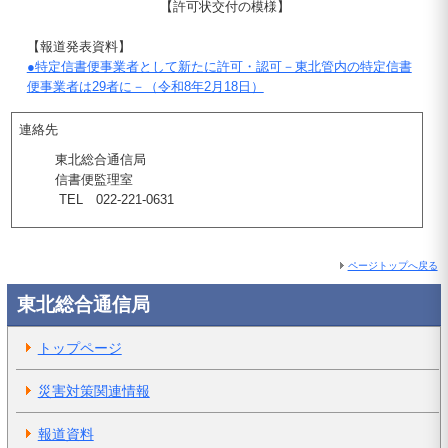
【許可状交付の模様】
【報道発表資料】
●特定信書便事業者として新たに許可・認可－東北管内の特定信書
便事業者は29者に－（令和8年2月18日）
連絡先
東北総合通信局
信書便監理室
TEL 022-221-0631
ページトップへ戻る
東北総合通信局
トップページ
災害対策関連情報
報道資料