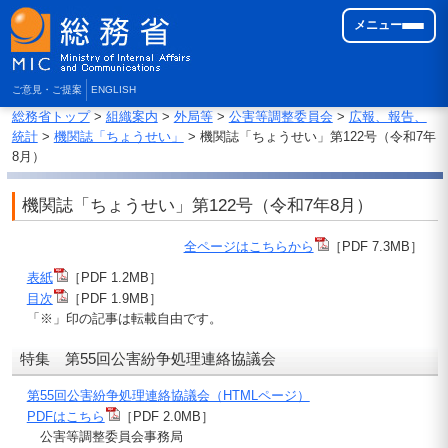
メニュー
ご意見・ご提案
ENGLISH
総務省トップ
>
組織案内
>
外局等
>
公害等調整委員会
>
広報、報告、
統計
>
機関誌「ちょうせい」
> 機関誌「ちょうせい」第122号（令和7年
8月）
機関誌「ちょうせい」第122号（令和7年8月）
全ページはこちらから
［PDF 7.3MB］
表紙
［PDF 1.2MB］
目次
［PDF 1.9MB］
「※」印の記事は転載自由です。
特集 第55回公害紛争処理連絡協議会
第55回公害紛争処理連絡協議会（HTMLページ）
PDFはこちら
［PDF 2.0MB］
公害等調整委員会事務局