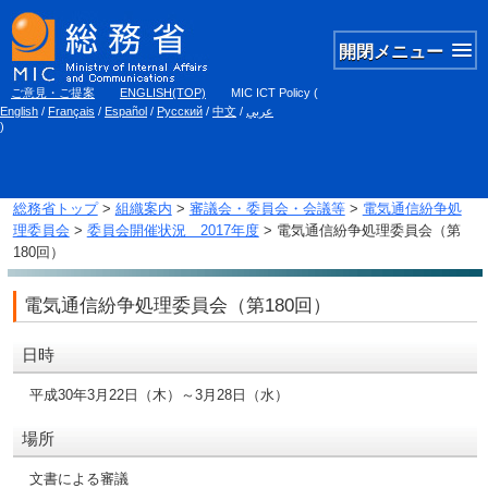
開閉メニュー
ご意見・ご提案
ENGLISH(TOP)
MIC ICT Policy
(
English
/
Français
/
Español
/
Русский
/
中文
/
عربي
)
総務省トップ
>
組織案内
>
審議会・委員会・会議等
>
電気通信紛争処
理委員会
>
委員会開催状況 2017年度
> 電気通信紛争処理委員会（第
180回）
電気通信紛争処理委員会（第180回）
日時
平成30年3月22日（木）～3月28日（水）
場所
文書による審議