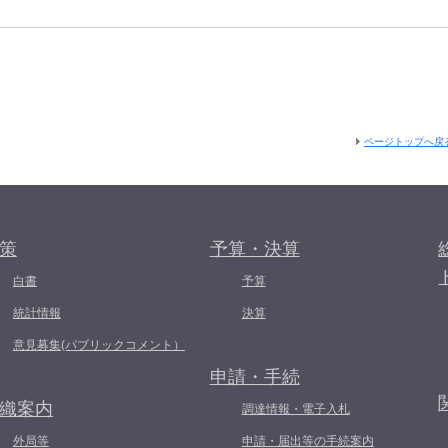
ページトップへ戻
策
予算・決算
白書
予算
統計情報
決算
意見募集(パブリックコメント）
申請・手続
織案内
調達情報・電子入札
外局等
申請・届出等の手続案内