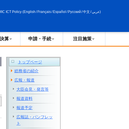
申請・手続
政策評価
MIC ICT Policy
(
English
/
Français
/
Español
/
Русский
/
中文
/
عربي
)
決算
申請・手続
注目施策
トップページ
総務省の紹介
広報・報道
大臣会見・発言等
報道資料
報道予定
広報誌・パンフレッ
ト