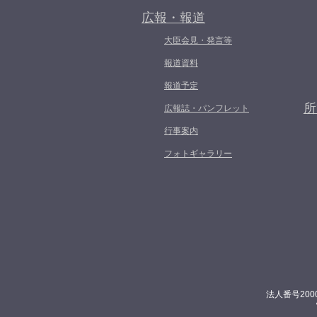
広報・報道
大臣会見・発言等
報道資料
報道予定
所
広報誌・パンフレット
行事案内
フォトギャラリー
法人番号200