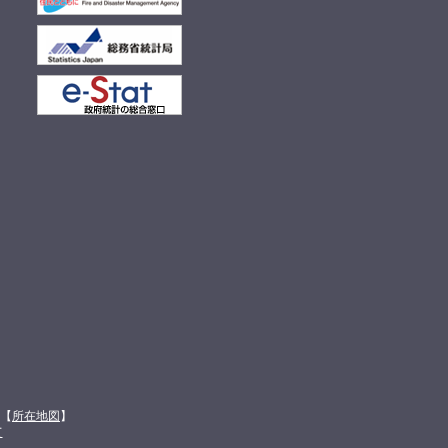
館【
所在地図
】
て