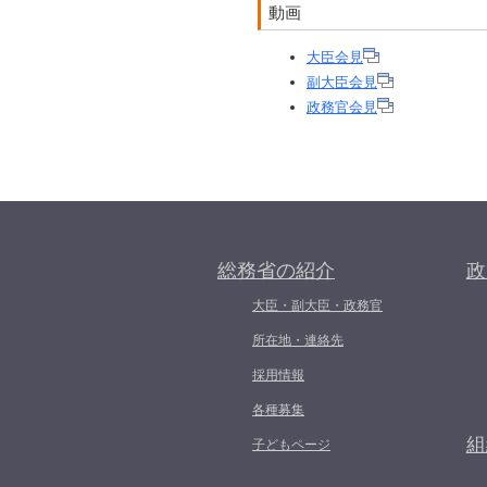
動画
大臣会見
副大臣会見
政務官会見
総務省の紹介
政
大臣・副大臣・政務官
所在地・連絡先
採用情報
各種募集
組
子どもページ