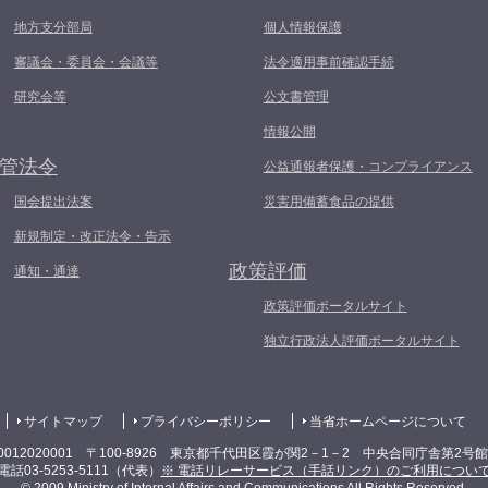
地方支分部局
個人情報保護
審議会・委員会・会議等
法令適用事前確認手続
研究会等
公文書管理
情報公開
管法令
公益通報者保護・コンプライアンス
国会提出法案
災害用備蓄食品の提供
新規制定・改正法令・告示
政策評価
通知・通達
政策評価ポータルサイト
独立行政法人評価ポータルサイト
サイトマップ
プライバシーポリシー
当省ホームページについて
0012020001 〒100-8926 東京都千代田区霞が関2－1－2 中央合同庁舎第2号
電話03-5253-5111（代表）
※ 電話リレーサービス（手話リンク）のご利用につい