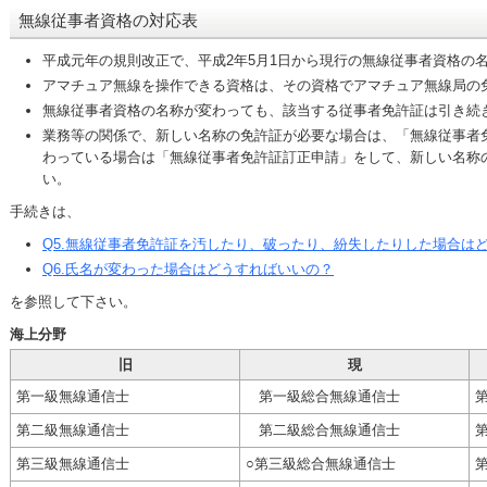
無線従事者資格の対応表
平成元年の規則改正で、平成2年5月1日から現行の無線従事者資格の
アマチュア無線を操作できる資格は、その資格でアマチュア無線局の
無線従事者資格の名称が変わっても、該当する従事者免許証は引き続
業務等の関係で、新しい名称の免許証が必要な場合は、「無線従事者
わっている場合は「無線従事者免許証訂正申請」をして、新しい名称
い。
手続きは、
Q5.無線従事者免許証を汚したり、破ったり、紛失したりした場合は
Q6.氏名が変わった場合はどうすればいいの？
を参照して下さい。
海上分野
旧
現
第一級無線通信士
第一級総合無線通信士
第二級無線通信士
第二級総合無線通信士
第三級無線通信士
○第三級総合無線通信士