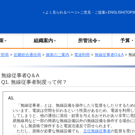
政策
組織案内
所管法令
予算・決算
よく見られるページ
ご意見・ご提案
ENGLISH(TOP)
策
組織案内
所管法令
予算・
分部局
>
近畿総合通信局
>
施策のご案内
>
電波利用
>
無線従事者Q＆A
> 無
無線従事者Q＆A
Q1. 無線従事者制度って何？
A1.
「無線従事者」とは、無線設備を操作したり監督をしたりするため
いいます。電波は空間を伝わるという性質があるため、電波を利用し
してしまうと、他の通信に混信・妨害を与えるおそれがあり非常に危
易無線局など一部の簡易な無線設備以外の無線設備を操作する場合に
り、もし無資格で操作すると電波法違反で罰せられます。
ただし、資格が必要な無線設備でも、
主任無線従事者
の監督を受け