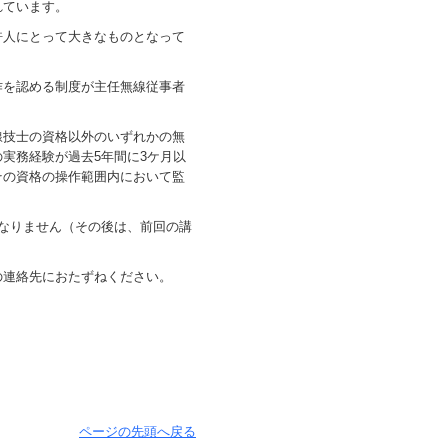
れています。
許人にとって大きなものとなって
作を認める制度が主任無線従事者
線技士の資格以外のいずれかの無
実務経験が過去5年間に3ケ月以
その資格の操作範囲内において監
なりません（その後は、前回の講
の連絡先におたずねください。
ページの先頭へ戻る