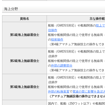
海上分野
資格名
主な操作範
船舶（GMDSS対応）や船舶関係の
陸上で
信操作
第1級海上無線通信士
船舶や船舶関係の陸上で使用する無線局
の
技術操作
（第4級アマチュア無線技士の操作もでき
船舶（GMDSS対応）や船舶関係の陸上
信操作
第2級海上無線通信士
船舶や船舶関係の陸上で使用する無線局
の
外部の調整部分
（第4級アマチュア無線技士の操作もでき
船舶（GMDSS対応）や船舶関係の陸上
信操作
第3級海上無線通信士
船舶や船舶関係の陸上で使用する無線局（
外部の転換装置
で
電波の質に影響を及ぼ
（アマチュア無線設備の操作はできませ
国内で、船舶（250ワット以下）や船舶関