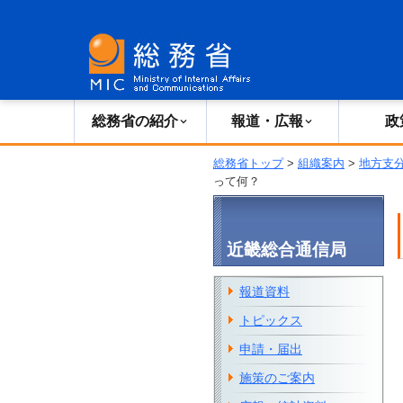
総務省の紹介
広報・報道
総務省の紹介
報道・広報
政
総務省トップ
>
組織案内
>
地方支
って何？
近畿総合通信局
報道資料
トピックス
申請・届出
施策のご案内