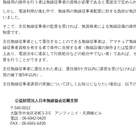
無線局の操作を行う者は無線従事者の資格が必要であると電波法で定めら
しかし、電波利用が進む中で、無線局の無線従事者配置に対する負担が免
いました。
そこで、主任無線従事者の監督を受ければ、無資格者による無線設備の操
制度です。
主任無線従事者として選任することのできる無線従事者は、アマチュア無
線従事者資格を有する者で条件に合致する者（無線設備の操作または監督の
上あり、電波法令に違反して行政処分などの処分中でない者）であれば、
督を行うことができます。
主任無線従事者に選任された者は、選任後6ケ月以内に講習を受けなければ
習の修了後5年以内）。
主任無線従事者講習の実施について詳しくお知りになりたい場合は、以下
公益財団法人日本無線協会近畿支部
〒540-0012
大阪市中央区谷町1-3-5 アンフィニイ・天満橋ビル
電話：06-6942-0420
FAX：06-6941-6430