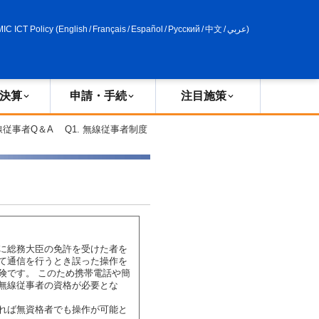
申請・手続
政策評価
MIC ICT Policy
(
English
/
Français
/
Español
/
Русский
/
中文
/
عربي
)
決算
申請・手続
注目施策
線従事者Q＆A Q1. 無線従事者制度
に総務大臣の免許を受けた者を
て通信を行うとき誤った操作を
険です。 このため携帯電話や簡
無線従事者の資格が必要とな
れば無資格者でも操作が可能と