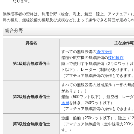
なります。
無線従事者の資格は、利用分野（総合、海上、航空、陸上、アマチュア）に
局の種別、無線設備の種類及び規模などによって操作できる範囲が定めら
総合分野
資格名
主な操作範
すべての無線設備の
通信操作
船舶や航空機の無線設備の
技術操作
第1級総合無線通信士
陸上で使用する無線設備（2キロワット以
ト以下）、レーダー（制限があります。
（アマチュア無線設備の操作もできます
すべての無線設備の
通信操作
（一部の無
があります。）
第2級総合無線通信士
船舶（500ワット以下）、航空機、レー
送局
を除き、250ワット以下）
（アマチュア無線設備の操作もできます
漁船、船舶（250ワット以下）、陸上（1
第3級総合無線通信士
（アマチュア無線設備（空中線電力200
す。）