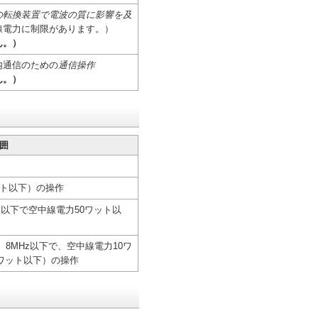
の転換装置で電波の質に影響を及
線電力に制限があります。）
ん。）
内通信のための
通信操作
ん。）
囲
ット以下）の操作
z以下で空中線電力50ワット以
、8MHz以下で、空中線電力10ワ
0ワット以下）の操作