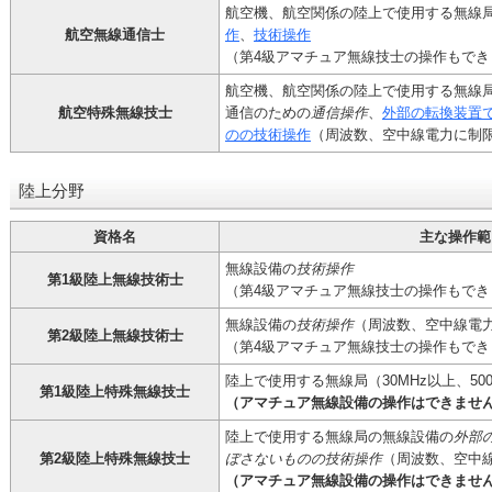
航空機、航空関係の陸上で使用する無線
航空無線通信士
作
、
技術操作
（第4級アマチュア無線技士の操作もでき
航空機、航空関係の陸上で使用する無線
航空特殊無線技士
通信のための
通信操作
、
外部の転換装置
のの技術操作
（周波数、空中線電力に制
陸上分野
資格名
主な操作範
無線設備の
技術操作
第1級陸上無線技術士
（第4級アマチュア無線技士の操作もでき
無線設備の
技術操作
（周波数、空中線電
第2級陸上無線技術士
（第4級アマチュア無線技士の操作もでき
陸上で使用する無線局（30MHz以上、50
第1級陸上特殊無線技士
（アマチュア無線設備の操作はできませ
陸上で使用する無線局の無線設備の
外部
第2級陸上特殊無線技士
ぼさないものの技術操作
（周波数、空中
（アマチュア無線設備の操作はできませ