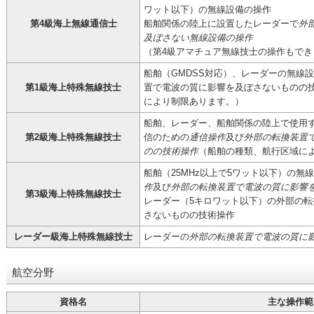
ワット以下）の無線設備の操作
第4級海上無線通信士
船舶関係の陸上に設置したレーダーで
外
及ぼさない無線設備の操作
（第4級アマチュア無線技士の操作もでき
船舶（GMDSS対応）、レーダーの無線
第1級海上特殊無線技士
置で電波の質に影響を及ぼさないものの
により制限あります。）
船舶、レーダー、船舶関係の陸上で使用
第2級海上特殊無線技士
信のための
通信操作
及び
外部の転換装置
のの技術操作
（船舶の種類、航行区域に
船舶（25MHz以上で5ワット以下）の無
作
及び
外部の転換装置で電波の質に影響
第3級海上特殊無線技士
レーダー（5キロワット以下）の外部の
さないものの技術操作
レーダー級海上特殊無線技士
レーダーの
外部の転換装置で電波の質に
航空分野
資格名
主な操作範