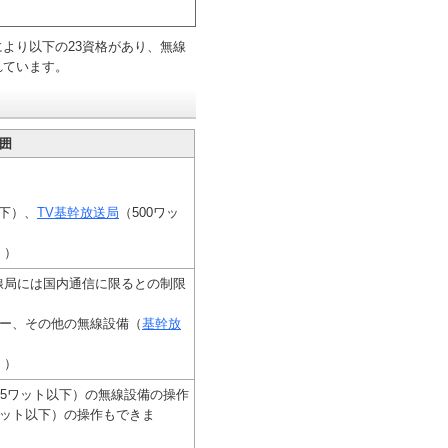
より以下の23資格があり、無線
れています。
囲
下）、
TV基幹放送局
（500ワッ
）
。）
線局には国内通信に限るとの制限
ダー、その他の無線設備（
基幹放
。）
25ワット以下）の無線設備の操作
ワット以下）の操作もできま