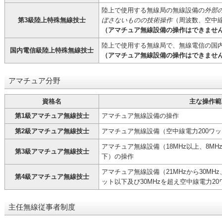
陸上で使用する無線局の無線設備の
外部
第3級陸上特殊無線技士
ぼさないものの技術操作
（周波数、空中
（アマチュア無線設備の操作はできませ
陸上で使用する無線局で、無線電信の国
国内電信級陸上特殊無線技士
（アマチュア無線設備の操作はできませ
アマチュア分野
資格名
主な操作範
第1級アマチュア無線技士
アマチュア無線設備の操作
第2級アマチュア無線技士
アマチュア無線設備（空中線電力200ワ
アマチュア無線設備（18MHz以上、8MH
第3級アマチュア無線技士
下）の操作
アマチュア無線設備（21MHzから30MHz
第4級アマチュア無線技士
ット以下及び30MHzを超え空中線電力2
主任無線従事者制度