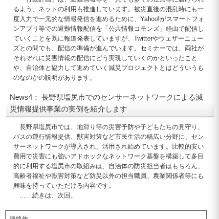
るよう、ネットの利用も推進しています。被災直後の混乱時にも一
度入力で一元的な情報発信を進めるために、Yahoo!がスマートフォ
ンアプリ等での避難情報配信を「公共情報コモンズ」経由で配信し
ていくことを既に報道発表していますが、Twitterやウェザーニュー
ズとの間でも、配信の準備が進んでいます。セミナーでは、両社が
それぞれに災害情報の配信にどう実現していくのかといったこと
や、自治体と協力して進めていく減災プロジェクトとはどういうも
のなのかの説明があります。
News4： 長野県塩尻市でのセンサーネットワークによる減
災情報提供事業の実例を紹介します
長野県塩尻市では、地滑り等の災害予防や子どもたちの見守り、
バスの運行情報提供、獣害対策など市民生活の幅広い分野に、セン
サーネットワークが導入され、活用され始めています。比較的安い
費用で災害にも強いアドホックなネットワーク基盤を構築して多目
的に利用する塩尻市の取組みは、自治体の防災担当者はもちろん、
高齢者福祉や獣害対策など防災以外の担当職員、農業関係者等にも
興味を持っていただける内容です。
……続きは、次回。
連絡先