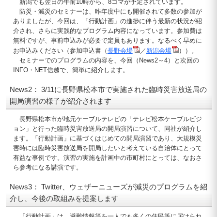
新潟でも翌日の午前10時から、8コマが予定されています。
防災・減災のセミナーは、昨年度中にも開催されて多数の参加が
ありましたが、今回は、「行動計画」の進捗に伴う最新の状況が紹
介され、さらに実践的なプログラム内容になっています。参加費は
無料ですが、事前申込みが必要で定員もあります。なるべく早めに
お申込みください（参加申込書（
長野会場
／
新潟会場
））。
セミナーでのプログラムの内容を、今回（News2～4）と次回の
INFO・NET信越で、簡単に紹介します。
News2： 3/11に長野県松本市で実施された臨時災害放送局の
開局演習の様子が紹介されます
長野県松本市が地元ケーブルテレビの「テレビ松本ケーブルビジ
ョン」と行った臨時災害放送局の開局演習について、同社が紹介し
ます。「行動計画」に基づくはじめての開局演習であり、大規模災
害時には臨時災害放送局を開局したいと考えている自治体にとって
有益な事例です。演習の実施を計画中の市町村にとっては、なおさ
ら参考になる講演です。
News3： Twitter、ウェザーニューズが減災のプログラムを紹
介し、今後の取組みを提案します
「行動計画」は、避難情報等を一人でも多くの住民等に届けられ