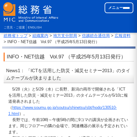
メニュー
ご意見・ご提案
ENGLISH
総務省トップ
>
組織案内
>
地方支分部局
>
信越総合通信局
>
広報資料
> INFO・NET信越 Vol.97 （平成25年5月13日発行）
INFO・NET信越 Vol.97 （平成25年5月13日発行）
News1： 「ICTを活用した防災・減災セミナー2013」のタイ
ムテーブルが決まりました
5/28（火）と5/29（水）に長野、新潟の両市で開催される「ICT
を活用した防災・減災セミナー2013」のタイムテーブルが5/10に報
道発表されました
（
https://www.soumu.go.jp/soutsu/shinetsu/sbt/hodo/130510-
1.html
）。
長野では、午前10時～午後5時の間に9コマの講演が企画されてい
ます。同じフロアーの隣の会場で、関連機器の展示も予定されてい
ます。