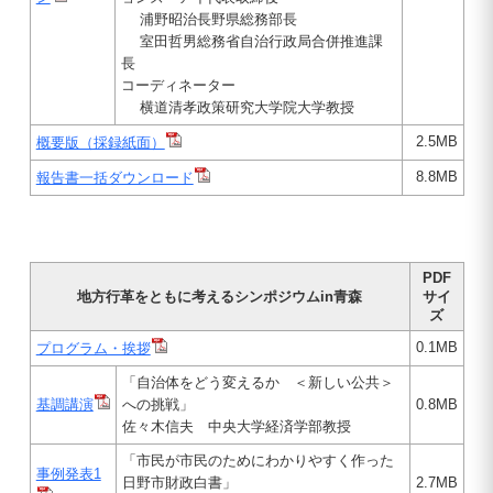
浦野昭治長野県総務部長
室田哲男総務省自治行政局合併推進課
長
コーディネーター
横道清孝政策研究大学院大学教授
2.5MB
概要版（採録紙面）
8.8MB
報告書一括ダウンロード
PDF
地方行革をともに考えるシンポジウムin青森
サイ
ズ
0.1MB
プログラム・挨拶
「自治体をどう変えるか ＜新しい公共＞
基調講演
への挑戦」
0.8MB
佐々木信夫 中央大学経済学部教授
「市民が市民のためにわかりやすく作った
事例発表1
日野市財政白書」
2.7MB