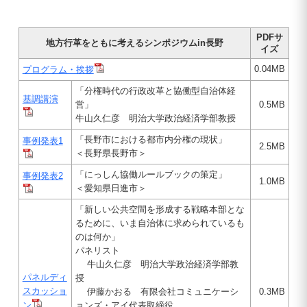
PDFサ
地方行革をともに考えるシンポジウムin長野
イズ
0.04MB
プログラム・挨拶
「分権時代の行政改革と協働型自治体経
基調講演
営」
0.5MB
牛山久仁彦 明治大学政治経済学部教授
「長野市における都市内分権の現状」
事例発表1
2.5MB
＜長野県長野市＞
「にっしん協働ルールブックの策定」
事例発表2
1.0MB
＜愛知県日進市＞
「新しい公共空間を形成する戦略本部とな
るために、いま自治体に求められているも
のは何か」
パネリスト
牛山久仁彦 明治大学政治経済学部教
パネルディ
授
スカッショ
伊藤かおる 有限会社コミュニケーシ
0.3MB
ン
ョンズ・アイ代表取締役