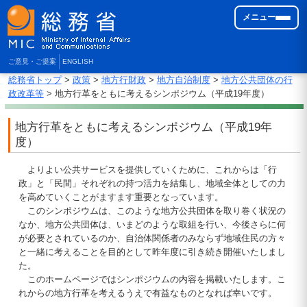
メニュー
ご意見・ご提案
ENGLISH
総務省トップ
>
政策
>
地方行財政
>
地方自治制度
>
地方公共団体の行
政改革等
> 地方行革をともに考えるシンポジウム（平成19年度）
地方行革をともに考えるシンポジウム（平成19年
度）
よりよい公共サービスを提供していくために、これからは「行
政」と「民間」それぞれの持つ活力を結集し、地域全体としての力
を高めていくことがますます重要となっています。
このシンポジウムは、このような地方公共団体を取り巻く状況の
なか、地方公共団体は、いまどのような取組を行い、今後さらに何
が必要とされているのか、自治体関係者のみならず地域住民の方々
と一緒に考えることを目的として昨年度に引き続き開催いたしまし
た。
このホームページではシンポジウムの内容を掲載いたします。こ
れからの地方行革を考えるうえで有益なものとなれば幸いです。