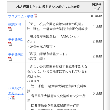
PDFサ
地方行革をともに考えるシンポジウムin奈良
イズ
0.04MB
プログラム・挨拶
「新しい公共空間と自治体経営の刷新」
基調講演
4.3MB
辻 琢也 一橋大学大学院法学研究科教授
「職場改革実践運動『TAN5リンピッ
事例発表1
ク』」
2.1MB
＜京都府京丹後市＞
「和歌山県版市場化テスト」
事例発表2
2.1MB
＜和歌山県＞
「新しい公共空間を形成する戦略本部とな
るために、いま自治体に求められているも
のは何か」
パネリスト
辻 琢也 一橋大学大学院法学研究科教
パネルディ
授
スカッショ
0.3MB
音田昌子大阪府立文化情報センター所
ン
長
岡井康徳奈良県北葛城郡河合町長