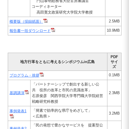
門山泰明総務省大臣官房審議官
コーディネーター
高田寛文政策研究大学院大学教授
2.5MB
概要版（採録紙面）
10.9MB
報告書一括ダウンロード
PDF
地方行革をともに考えるシンポジウムin広島
サイ
ズ
0.1MB
プログラム・挨拶
「パートナーシップで創出する新しい公
共 役所の改革と市民の意識改革」
基調講演
2.3MB
石原俊彦 関西学院大学専門職大学院経営
戦略研究科教授
「簡素で効率的な県庁をめざして」
事例発表1
3.2MB
＜広島県＞
「民の発想で豊かなサービスを 提案型公
事例発表2