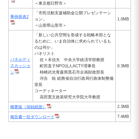
＜東京都日野市＞
「市民活動支援補助金公開プレゼンテーシ
事例発表2
ョン」
1.0MB
＜山形県山形市＞
「新しい公共空間を形成する戦略本部とな
るために、いま自治体に求められているも
のは何か」
パネリスト
パネルディ
佐々木信夫 中央大学経済学部教授
スカッショ
町田直子NPO法人ACTY理事長
0.3MB
ン
柿崎武光青森県黒石市企画財政部長
河合 暁 総務省自治行政局行政体制整備
室長
コーディネーター
高田寛文政策研究大学院大学教授
2.3MB
概要版（採録紙面）
7.4MB
報告書一括ダウンロード