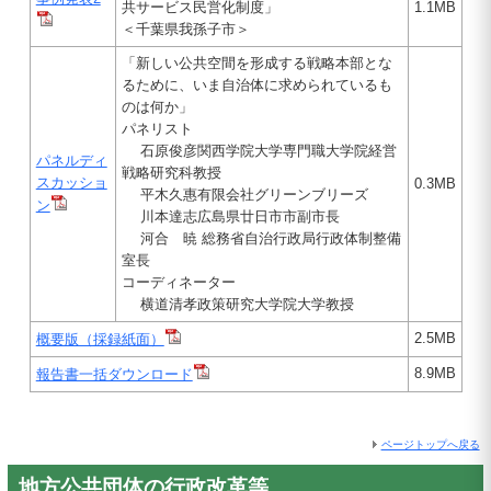
共サービス民営化制度」
1.1MB
＜千葉県我孫子市＞
「新しい公共空間を形成する戦略本部とな
るために、いま自治体に求められているも
のは何か」
パネリスト
石原俊彦関西学院大学専門職大学院経営
パネルディ
戦略研究科教授
スカッショ
0.3MB
平木久惠有限会社グリーンブリーズ
ン
川本達志広島県廿日市市副市長
河合 暁 総務省自治行政局行政体制整備
室長
コーディネーター
横道清孝政策研究大学院大学教授
2.5MB
概要版（採録紙面）
8.9MB
報告書一括ダウンロード
ページトップへ戻る
地方公共団体の行政改革等