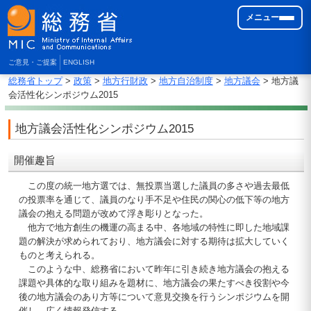
メニュー
ご意見・ご提案
ENGLISH
総務省トップ
>
政策
>
地方行財政
>
地方自治制度
>
地方議会
> 地方議
会活性化シンポジウム2015
地方議会活性化シンポジウム2015
開催趣旨
この度の統一地方選では、無投票当選した議員の多さや過去最低
の投票率を通じて、議員のなり手不足や住民の関心の低下等の地方
議会の抱える問題が改めて浮き彫りとなった。
他方で地方創生の機運の高まる中、各地域の特性に即した地域課
題の解決が求められており、地方議会に対する期待は拡大していく
ものと考えられる。
このような中、総務省において昨年に引き続き地方議会の抱える
課題や具体的な取り組みを題材に、地方議会の果たすべき役割や今
後の地方議会のあり方等について意見交換を行うシンポジウムを開
催し、広く情報発信する。