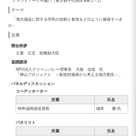
グランドアーク半蔵門（東京都千代田区隼町1－1）
テーマ
「地方議会に対する市民の信頼と参加をどのように確保すべき
か」
次第
開会挨拶
土屋 正忠 総務副大臣
基調講演
NPO法人グリーンバレー理事長 大南 信也 氏
「神山プロジェクト ～創造的過疎から考える地方創生～」
パネルディスカッション
コーディネーター
所属
氏名
NHK福岡放送局長
城本 勝 氏
パネリスト
所属
氏名