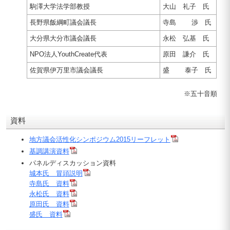
駒澤大学法学部教授
大山 礼子 氏
長野県飯綱町議会議長
寺島
.
渉 氏
大分県大分市議会議長
永松 弘基 氏
NPO法人YouthCreate代表
原田 謙介 氏
佐賀県伊万里市議会議長
盛
.
泰子 氏
※五十音順
資料
地方議会活性化シンポジウム2015リーフレット
基調講演資料
パネルディスカッション資料
城本氏 冒頭説明
寺島氏 資料
永松氏 資料
原田氏 資料
盛氏 資料