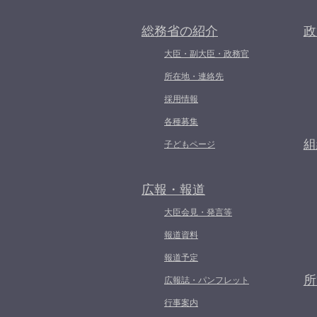
総務省の紹介
政
大臣・副大臣・政務官
所在地・連絡先
採用情報
各種募集
組
子どもページ
広報・報道
大臣会見・発言等
報道資料
報道予定
所
広報誌・パンフレット
行事案内