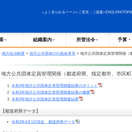
政策
組織案内
所管法令
予算・決算
よく見られるページ
ご意見・ご提案
ENGLISH(TOP)
策
組織案内
所管法令
予算・
>
地方自治制度
>
地方公共団体の行政改革等
> 地方公共団体定員管理関係（
地方公共団体定員管理関係（都道府県、指定都市、市区町
令和3年地方公共団体定員管理調査結果のポイント
令和3年地方公共団体定員管理調査結果の概要
令和3年地方公共団体定員管理調査結果
【都道府県データ】
令和3年4月1日現在 都道府県データ