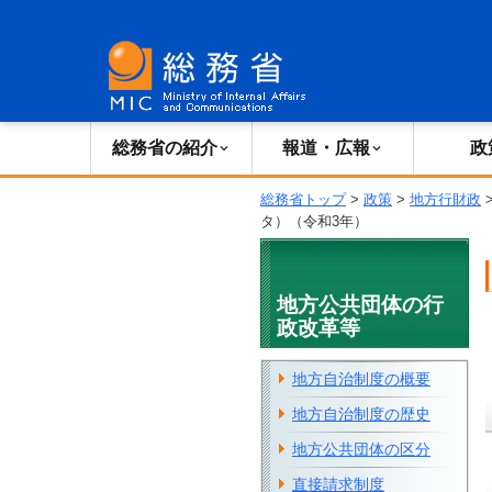
総務省の紹介
広報・報道
総務省の紹介
報道・広報
政
総務省トップ
>
政策
>
地方行財政
タ）（令和3年）
地方公共団体の行
政改革等
地方自治制度の概要
地方自治制度の歴史
地方公共団体の区分
直接請求制度