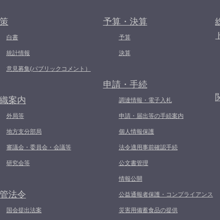
策
予算・決算
白書
予算
統計情報
決算
意見募集(パブリックコメント）
申請・手続
織案内
調達情報・電子入札
外局等
申請・届出等の手続案内
地方支分部局
個人情報保護
審議会・委員会・会議等
法令適用事前確認手続
研究会等
公文書管理
情報公開
管法令
公益通報者保護・コンプライアンス
国会提出法案
災害用備蓄食品の提供