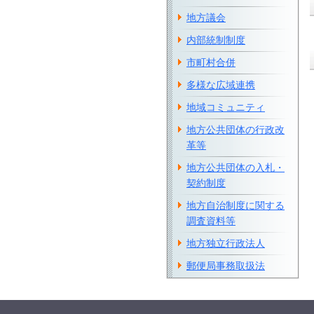
地方議会
内部統制制度
市町村合併
多様な広域連携
地域コミュニティ
地方公共団体の行政改
革等
地方公共団体の入札・
契約制度
地方自治制度に関する
調査資料等
地方独立行政法人
郵便局事務取扱法