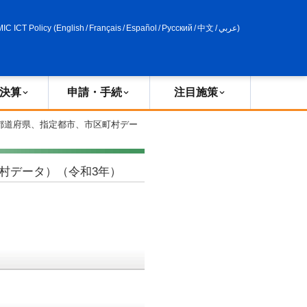
申請・手続
政策評価
MIC ICT Policy
(
English
/
Français
/
Español
/
Русский
/
中文
/
عربي
)
決算
申請・手続
注目施策
都道府県、指定都市、市区町村デー
村データ）（令和3年）