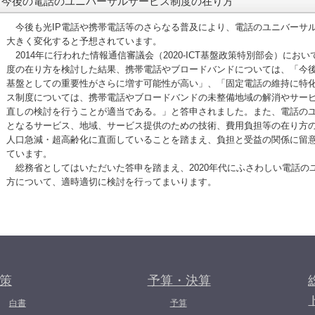
今後の電話のユニバーサルサービス制度の在り方
今後も光IP電話や携帯電話等のさらなる普及により、電話のユニバーサ
大きく変化すると予想されています。
2014年に行われた情報通信審議会（2020-ICT基盤政策特別部会）にお
度の在り方を検討した結果、携帯電話やブロードバンドについては、「今
基盤としての重要性がさらに増す可能性が高い」、「固定電話の維持に特
ス制度については、携帯電話やブロードバンドの未整備地域の解消やサー
直しの検討を行うことが適当である。」と答申されました。また、電話の
となるサービス、地域、サービス提供のための技術、費用負担等の在り方
人口急減・超高齢化に直面していることを踏まえ、負担と受益の関係に留
ています。
総務省としてはいただいた答申を踏まえ、2020年代にふさわしい電話の
方について、適時適切に検討を行ってまいります。
策
予算・決算
白書
予算