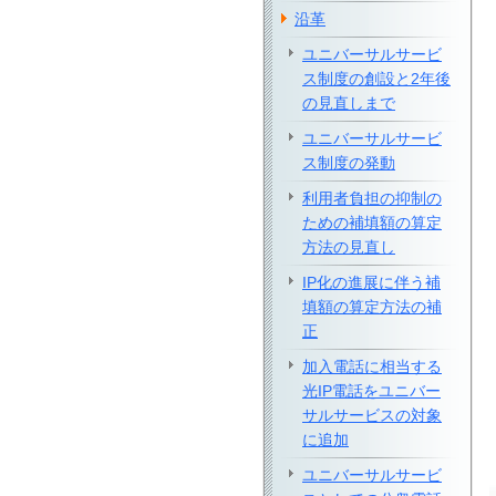
沿革
ユニバーサルサービ
ス制度の創設と2年後
の見直しまで
ユニバーサルサービ
ス制度の発動
利用者負担の抑制の
ための補填額の算定
方法の見直し
IP化の進展に伴う補
填額の算定方法の補
正
加入電話に相当する
光IP電話をユニバー
サルサービスの対象
に追加
ユニバーサルサービ