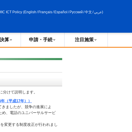
申請・手続
政策評価
MIC ICT Policy
(
English
/
Français
/
Español
/
Русский
/
中文
/
عربي
)
決算
申請・手続
注目施策
に分けて説明します。
年（平成17年））
てきましたが、競争の進展によ
ため、電話のユニバーサルサービ
を変更する制度改正が行われまし