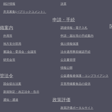
統計情報
決算
意見募集(パブリックコメント）
申請・手続
織案内
調達情報・電子入札
外局等
申請・届出等の手続案内
地方支分部局
個人情報保護
審議会・委員会・会議等
法令適用事前確認手続
研究会等
公文書管理
情報公開
管法令
公益通報者保護・コンプライアンス
国会提出法案
災害用備蓄食品の提供
新規制定・改正法令・告示
政策評価
通知・通達
政策評価ポータルサイト