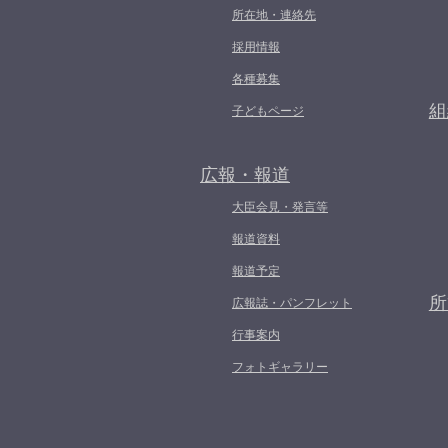
所在地・連絡先
採用情報
各種募集
組
子どもページ
広報・報道
大臣会見・発言等
報道資料
報道予定
所
広報誌・パンフレット
行事案内
フォトギャラリー