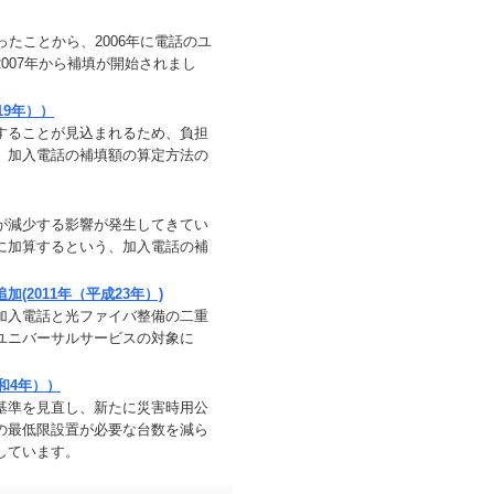
たことから、2006年に電話のユ
007年から補填が開始されまし
19年））
することが見込まれるため、負担
、加入電話の補填額の算定方法の
が減少する影響が発生してきてい
に加算するという、加入電話の補
2011年（平成23年）)
加入電話と光ファイバ整備の二重
ユニバーサルサービスの対象に
和4年））
基準を見直し、新たに災害時用公
の最低限設置が必要な台数を減ら
しています。