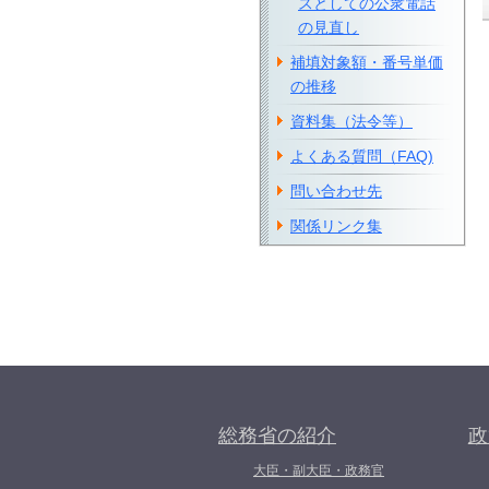
スとしての公衆電話
の見直し
補填対象額・番号単価
の推移
資料集（法令等）
よくある質問（FAQ)
問い合わせ先
関係リンク集
総務省の紹介
政
大臣・副大臣・政務官