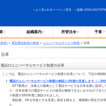
政策
組織案内
所管法令
予算・決算
よく見られるページ
ご意見・ご提案
ENGLISH(TOP)
策
組織案内
所管法令
予算・
T政策)
>
電気通信政策の推進
>
ユニバーサルサービス制度
> 沿革
沿革
電話のユニバーサルサービス制度の沿革
ここでは、電話のユニバーサルサービス制度の沿革について、下記の6段階
電話のユニバーサルサービス制度の創設と2年後の見直しまで（～2005
NTT東西が、法律上の責務として電話サービスを日本全国に提供し
り、日本全国での電話サービスの提供が確保できないおそれができた
ス制度が2002年度に創設されました。
創設後、2年を目途とする見直し規定を踏まえ、補填額の算定方法等
た。