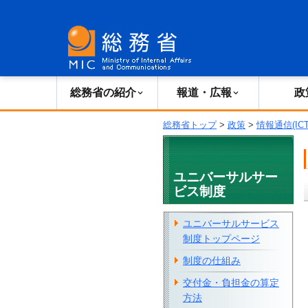
総務省の紹介
広報・報道
総務省の紹介
報道・広報
政
総務省トップ
>
政策
>
情報通信(IC
ユニバーサルサー
ビス制度
ユニバーサルサービス
制度トップページ
制度の仕組み
交付金・負担金の算定
方法