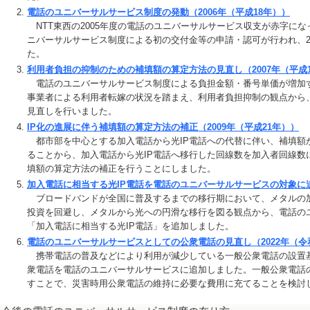
電話のユニバーサルサービス制度の発動（2006年（平成18年））
NTT東西の2005年度の電話のユニバーサルサービス収支が赤字になっ
ニバーサルサービス制度による初の交付金等の申請・認可が行われ、2
た。
利用者負担の抑制のための補填額の算定方法の見直し（2007年（平成
電話のユニバーサルサービス制度による負担金額・番号単価が増加
事業者による利用者転嫁の状況を踏まえ、利用者負担抑制の観点から
見直しを行いました。
IP化の進展に伴う補填額の算定方法の補正（2009年（平成21年））
都市部を中心とする加入電話から光IP電話への代替に伴い、補填額
ることから、加入電話から光IP電話へ移行した回線数を加入者回線数
填額の算定方法の補正を行うことにしました。
加入電話に相当する光IP電話を電話のユニバーサルサービスの対象に追加(
ブロードバンドが全国に普及するまでの移行期において、メタルの
投資を回避し、メタルから光への円滑な移行を図る観点から、電話の
「加入電話に相当する光IP電話」を追加しました。
電話のユニバーサルサービスとしての公衆電話の見直し（2022年（令
携帯電話の普及などにより利用が減少している一般公衆電話の設置
衆電話を電話のユニバーサルサービスに追加しました。一般公衆電話
すことで、災害時用公衆電話の維持に必要な費用に充てることを検討