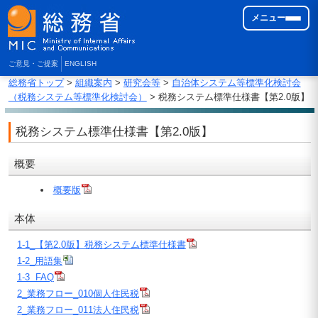
メニュー
ご意見・ご提案
ENGLISH
総務省トップ
>
組織案内
>
研究会等
>
自治体システム等標準化検討会
（税務システム等標準化検討会）
> 税務システム標準仕様書【第2.0版】
税務システム標準仕様書【第2.0版】
概要
概要版
本体
1-1_【第2.0版】税務システム標準仕様書
1-2_用語集
1-3 FAQ
2_業務フロー_010個人住民税
2_業務フロー_011法人住民税